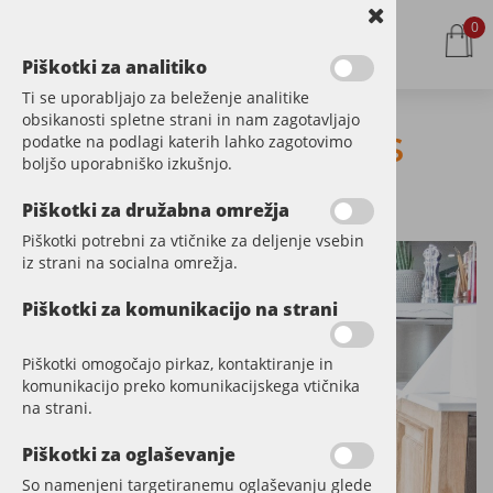
0
Piškotki za analitiko
Ti se uporabljajo za beleženje analitike
obsikanosti spletne strani in nam zagotavljajo
Ribja kost - Pops
podatke na podlagi katerih lahko zagotovimo
boljšo uporabniško izkušnjo.
Pizza
Piškotki za družabna omrežja
Piškotki potrebni za vtičnike za deljenje vsebin
iz strani na socialna omrežja.
Piškotki za komunikacijo na strani
Piškotki omogočajo pirkaz, kontaktiranje in
komunikacijo preko komunikacijskega vtičnika
na strani.
Piškotki za oglaševanje
So namenjeni targetiranemu oglaševanju glede