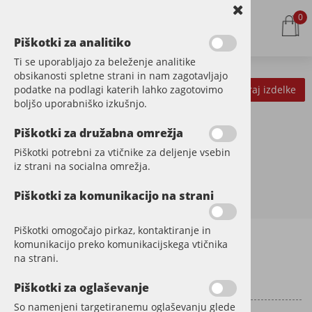
0
Piškotki za analitiko
Ti se uporabljajo za beleženje analitike
obsikanosti spletne strani in nam zagotavljajo
podatke na podlagi katerih lahko zagotovimo
Kategorije izdelkov
Filtriraj izdelke
boljšo uporabniško izkušnjo.
Piškotki za družabna omrežja
Piškotki potrebni za vtičnike za deljenje vsebin
iz strani na socialna omrežja.
Piškotki za komunikacijo na strani
Piškotki omogočajo pirkaz, kontaktiranje in
komunikacijo preko komunikacijskega vtičnika
Informacije za stranke
na strani.
Dostava
Piškotki za oglaševanje
So namenjeni targetiranemu oglaševanju glede