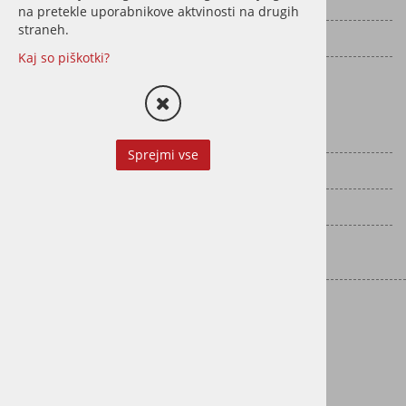
Vračila
na pretekle uporabnikove aktvinosti na drugih
straneh.
Pogoji poslovanja
Kaj so piškotki?
Politika zasebnosti
Kako do nas?
Google Maps
Sprejmi vse
Apple maps
Navodila za pot
Kontakt
Kontaktirajte nas
Naslov:
Cesta v Log 20, 1351 Brezovica
Telefon:
01 365 79 70