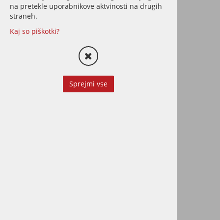
na pretekle uporabnikove aktvinosti na drugih
straneh.
Kaj so piškotki?
Izposoja stroja za
oljenje parketa Osmo
Sprejmi vse
FloorXCenter
Izposoja stroja za oljenje
parketa, idealen za obnovo
večjih površin
30,50 €