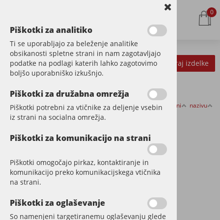
0
Piškotki za analitiko
Ti se uporabljajo za beleženje analitike
obsikanosti spletne strani in nam zagotavljajo
podatke na podlagi katerih lahko zagotovimo
Kategorije izdelkov
Filtriraj izdelke
boljšo uporabniško izkušnjo.
Piškotki za družabna omrežja
Razvrsti po:
ceni
nazivu
Piškotki potrebni za vtičnike za deljenje vsebin
ZA OLJENJE
iz strani na socialna omrežja.
Piškotki za komunikacijo na strani
Piškotki omogočajo pirkaz, kontaktiranje in
komunikacijo preko komunikacijskega vtičnika
na strani.
Piškotki za oglaševanje
So namenjeni targetiranemu oglaševanju glede