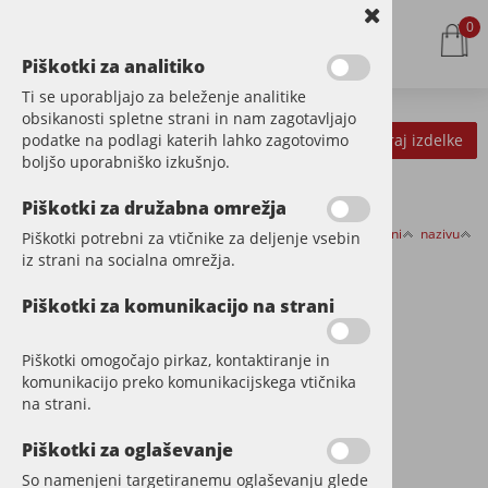
0
Piškotki za analitiko
Ti se uporabljajo za beleženje analitike
obsikanosti spletne strani in nam zagotavljajo
podatke na podlagi katerih lahko zagotovimo
Kategorije izdelkov
Filtriraj izdelke
boljšo uporabniško izkušnjo.
Piškotki za družabna omrežja
Razvrsti po:
ceni
nazivu
Piškotki potrebni za vtičnike za deljenje vsebin
TERASE
iz strani na socialna omrežja.
Piškotki za komunikacijo na strani
Piškotki omogočajo pirkaz, kontaktiranje in
komunikacijo preko komunikacijskega vtičnika
na strani.
Piškotki za oglaševanje
So namenjeni targetiranemu oglaševanju glede