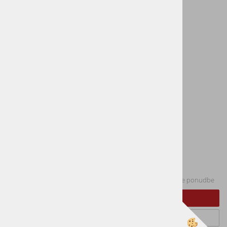
Kontaktirajte nas
Naslov:
Cesta v Log 20, 1351 Brezovica
Telefon:
01 365 79 70
Email:
info@vogart.si
Plačila
Sledite nam
E-novice
vpišite vaš e-naslov in obveščali vas bomo o novostih iz naše ponudbe
Prijavi se na e-novice
Odjavi se od e-novic