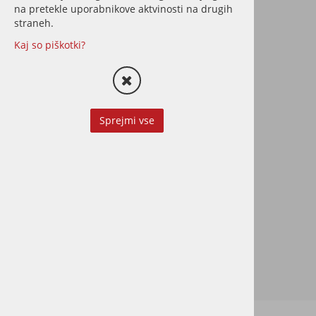
na pretekle uporabnikove aktvinosti na drugih
straneh.
Kaj so piškotki?
Montaža decking /
terasnega poda
Sprejmi vse
Montaža terasnega poda z
vsemi potrebnimi elementi in
različnimi načini pritrjevanja