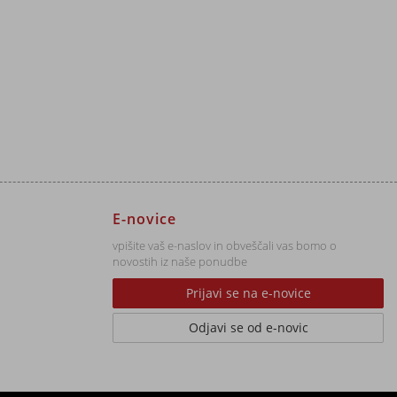
E-novice
vpišite vaš e-naslov in obveščali vas bomo o
novostih iz naše ponudbe
Prijavi se na e-novice
Odjavi se od e-novic