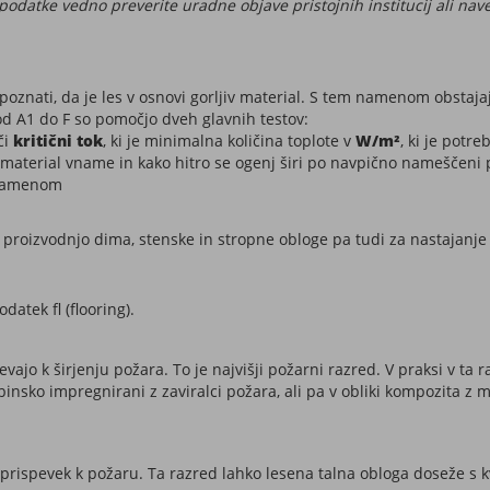
podatke vedno preverite uradne objave pristojnih institucij ali na
epoznati, da je les v osnovi gorljiv material. S tem namenom obstaj
 od A1 do F so pomočjo dveh glavnih testov:
či
kritični tok
, ki je minimalna količina toplote v
W/m²
, ki je potr
e material vname in kako hitro se ogenj širi po navpično nameščeni
plamenom
a proizvodnjo dima, stenske in stropne obloge pa tudi za nastajanje g
datek fl (flooring).
ajo k širjenju požara. To je najvišji požarni razred. V praksi v ta 
binsko impregnirani z zaviralci požara, ali pa v obliki kompozita 
 prispevek k požaru. Ta razred lahko lesena talna obloga doseže s