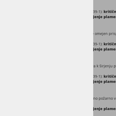
impregnacijo.
Kriteriji:
Test reakcije talnih oblog na ogenj (EN ISO 9239-1):
kritič
Test majhnega plamena (EN ISO 11925-2):
širjenje plam
Cfl – Zmerno gorljivi materiali
Materiali razreda
Cfl
so gorljive, a imajo še vedno le omejen pri
Kriteriji:
Test reakcije talnih oblog na ogenj (EN ISO 9239-1):
kritič
Test majhnega plamena (EN ISO 11925-2):
širjenje plam
Dfl – Srednji prispevek k požaru
Razred
Dfl
pomeni, da talna obloga srednje prispeva k širjenju 
Kriteriji:
Test reakcije talnih oblog na ogenj (EN ISO 9239-1):
kritič
Test majhnega plamena (EN ISO 11925-2):
širjenje plam
Efl – Minimalna požarna odpornost
Razred
Efl
pomeni, da talna obloga ponuja minimalno požarno va
Kriteriji:
Test majhnega plamena (EN ISO 11925-2):
širjenje plam