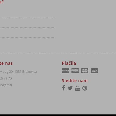
s?
jte nas
Plačila
v Log 20, 1351 Brezovica
65 79 70
Sledite nam
ogart.si