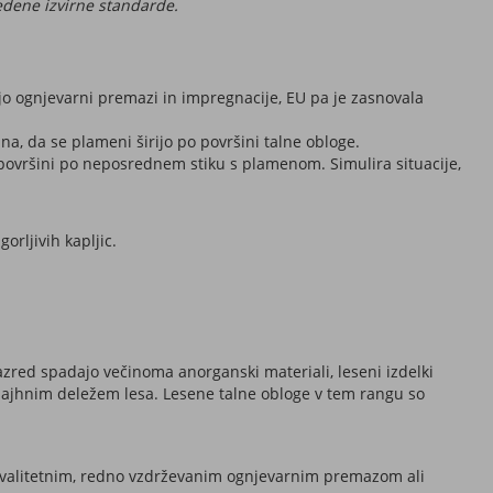
vedene izvirne standarde.
ajo ognjevarni premazi in impregnacije, EU pa je zasnovala
ebna, da se plameni širijo po površini talne obloge.
 površini po neposrednem stiku s plamenom. Simulira situacije,
orljivih kapljic.
razred spadajo večinoma anorganski materiali, leseni izdelki
z majhnim deležem lesa. Lesene talne obloge v tem rangu so
 kvalitetnim, redno vzdrževanim ognjevarnim premazom ali