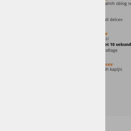
Označen je kot pripona d in številka, npr. C-s2,d1. Talnih oblog s
d0 – brez nastajanja gorečih kapljic / delcev
med preskusom
ni opaženih
gorečih kapljic ali delcev
d1 – omejeno nastajanje gorečih kapljic / delcev
pojavijo se
posamezne
goreče kapljice ali delci
Goreče kapljice/delci
ne smejo goreti dlje kot 10 sekund
Kapljice
ne smejo povzročiti vžiga
testne podlage
d2 – neomejeno nastajanje gorečih kapljic / delcev
intenzivno ali dolgotrajno
nastajanje gorečih kapljic