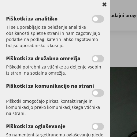
Prodajni prog
Piškotki za analitiko
Ti se uporabljajo za beleženje analitike
obsikanosti spletne strani in nam zagotavljajo
podatke na podlagi katerih lahko zagotovimo
boljšo uporabniško izkušnjo.
←
Nazaj na center informacij
Piškotki za družabna omrežja
Piškotki potrebni za vtičnike za deljenje vsebin
iz strani na socialna omrežja.
Piškotki za komunikacijo na strani
Piškotki omogočajo pirkaz, kontaktiranje in
komunikacijo preko komunikacijskega vtičnika
na strani.
Piškotki za oglaševanje
So namenjeni targetiranemu oglaševanju glede