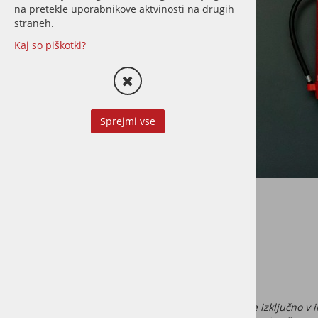
na pretekle uporabnikove aktvinosti na drugih
straneh.
Kaj so piškotki?
Sprejmi vse
Požarna varnost
Save
Pomembno opozorilo
Informacije v tem članku so zbrane in predstavljene izključno