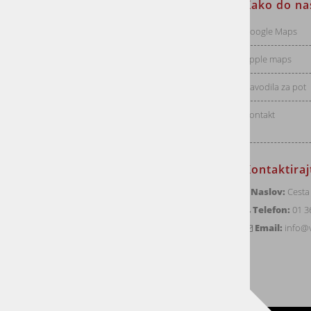
Informacije za stranke
Kako do na
Dostava
Google Maps
Vračila
Apple maps
Pogoji poslovanja
Navodila za pot
Politika zasebnosti
Kontakt
Kontaktira
Naslov:
Cesta 
Telefon:
01 3
© 2026 VOGART, družba za trgovino in inženiring,
d.o.o.
Email:
info@v