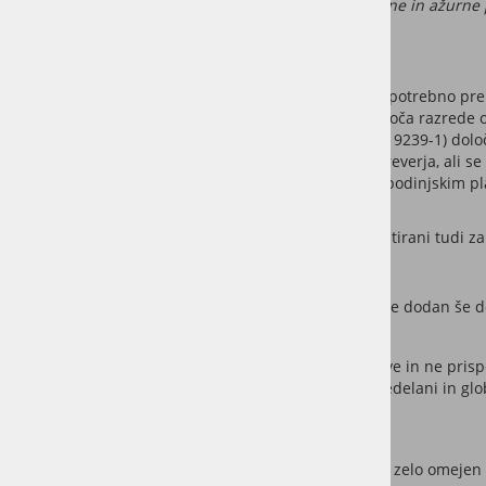
netočnosti in ni pravno zavezujoča. Za popolne, točne in ažurne 
Kaj in kako se testira?
Za objekte, kjer obstaja visoka nevarnost požara, je potrebno pr
standard
EN13501-1
, ki v kontekstu talnih oblog določa razrede
Test
reakcije talnih oblog na ogenj
(EN ISO 9239-1) dolo
Test
majhnega plamena
(EN ISO 11925-2) preverja, ali s
kot so
stik z vžigalico
, iskro ali majhnim gospodinjskim 
Poleg osnovne gorljivosti so materiali po potrebi testirani tudi z
Razredi gorljivosti
Sestavlja ga razred med A1 in F. Pri talnih oblogah je dodan še do
A1fl in A2fl – Nekombustibilni materiali
Talne obloge v razredu
A1fl
so popolnoma negorljive in ne prispev
stopnjo A2fl dosežejo le v primeru, da so močno predelani in glo
izredno redke.
Bfl – Omejeno gorljivi materiali
Talne obloge v razredu
Bfl
so gorljive, vendar imajo zelo omejen