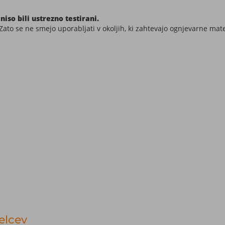
niso bili ustrezno testirani.
a. Zato se ne smejo uporabljati v okoljih, ki zahtevajo ognjevarne mate
elcev