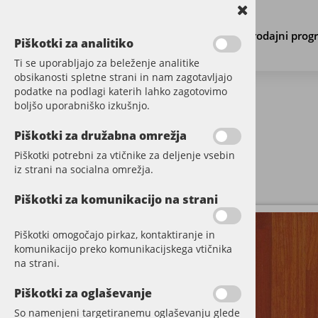
Prodajni prog
Piškotki za analitiko
Ti se uporabljajo za beleženje analitike
obsikanosti spletne strani in nam zagotavljajo
podatke na podlagi katerih lahko zagotovimo
boljšo uporabniško izkušnjo.
PARKET
Piškotki za družabna omrežja
Piškotki potrebni za vtičnike za deljenje vsebin
GOTOVI PARKET DESKA
iz strani na socialna omrežja.
CHEVRON PARKET
Piškotki za komunikacijo na strani
PARKET KLASIČNI MASIVNI
Piškotki omogočajo pirkaz, kontaktiranje in
KL HRAST
komunikacijo preko komunikacijskega vtičnika
na strani.
KL MIX
Piškotki za oglaševanje
LAM
So namenjeni targetiranemu oglaševanju glede