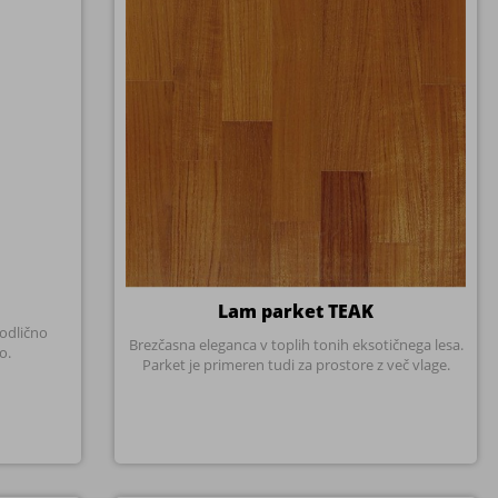
Lam parket TEAK
 odlično
Brezčasna eleganca v toplih tonih eksotičnega lesa.
o.
Parket je primeren tudi za prostore z več vlage.