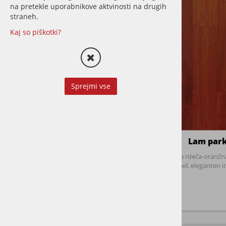
LAMELA
na pretekle uporabnikove aktvinosti na drugih
straneh.
TEAK 11
Kaj so piškotki?
TEAK 15
PARKET RIBJA KOST
VINIL
Sprejmi vse
DODATNI MATERIAL
STENE
Lam par
TERASE
Intenzivna rdeča-oranžna
topel, eleganten i
LETVE
STORITVE