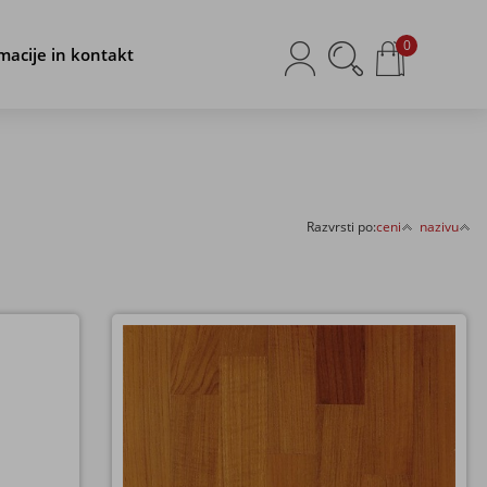
0
macije in kontakt
Razvrsti po:
ceni
nazivu