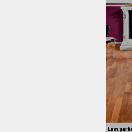
CENA:
0 €
1 €
GRADACIJA
Natur
VRSTA LESA
Hrast
Teak
Oljka
Paduk
POBRANI ROB
brez
Lam park
KRTAČEN