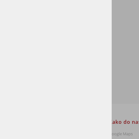
BELO PRAN
Ne
OSNOVA
Masiva
DEBELINA DESKE
8-13 mm
ZAŠČITA
Surov
Informacije za stranke
Kako do na
Dostava
Google Maps