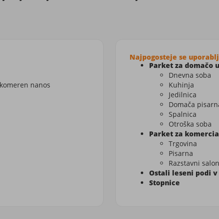
Najpogosteje se uporablj
Parket za domačo 
Dnevna soba
nakomeren nanos
Kuhinja
Jedilnica
Domača pisarn
Spalnica
Otroška soba
Parket za komerci
Trgovina
Pisarna
Razstavni salo
Ostali leseni podi v
Stopnice