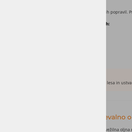
Velika prednost Polyx-Oil sistema je možnost lokalnih popravil. P
Na voljo je v
barvnih variantah in
različnih sijajih:
Mat
Polmat
Polsijaj (saten, svilnato mat)
Sijaj
Dobro vedeti:
Transparent Polyx-Oil poudari naravno teksturo lesa in ustvari
Osmo Maintenance Oil – Vzdrževalno o
Osmo Maintenance Oil (Pflege-Öl)
je posebna osvežilna oljna n