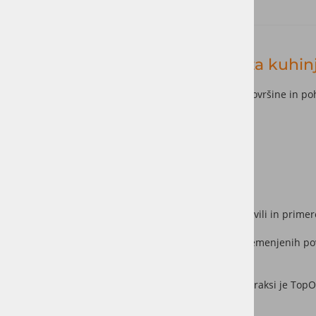
Osmo TopOil – idealna zaščita za kuhin
TopOil je specializirano olje za kuhinjske delovne površine in po
Primeren je za:
kuhinjske pulte,
jedilne mize, tudi v restavracijah
lesene police,
delovne mize.
Ko se popolnoma posuši, je TopOil varen za stik z živili in primer
Za najvišjo stopnjo vodoodpornosti na posebej obremenjenih površ
Holzprotektor specialnim oljem.
Veliko uporabnikov primerja TopOil in Polyx-Oil. V praksi je TopO
pohištvo.