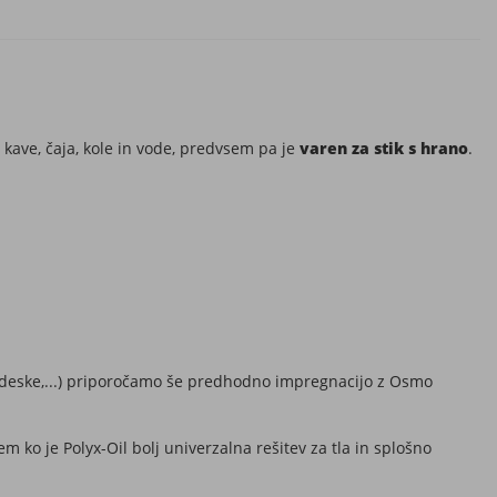
 kave, čaja, kole in vode, predvsem pa je
varen za stik s hrano
.
ne deske,...) priporočamo še predhodno impregnacijo z Osmo
 ko je Polyx-Oil bolj univerzalna rešitev za tla in splošno