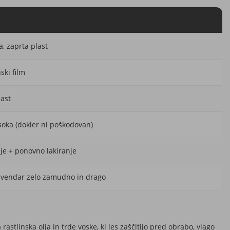
, zaprta plast
ski film
last
soka (dokler ni poškodovan)
je + ponovno lakiranje
 vendar zelo zamudno in drago
rastlinska olja in trde voske, ki les zaščitijo pred obrabo, vlago