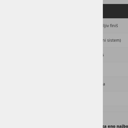
Lastnost
OSMO Polyx
Videz
Naraven, prilagodljiv finiš
Zaščita
Olje + vosek (dvojni sistem)
Občutek
Topel, naraven les
Odpornost
Zelo visoka
Obnova
Lokalna ali celovita
Vzdrževanje
Preprosto
Polyx-Oil je najbolj znan Osmo izdelek in velja za eno najbol