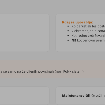
Kdaj se uporablja:
Ko parket ali les pos
V obremenjenih conah
Kot redno vzdrževanj
NE
kot osnovni prema
ja se samo na že oljenih površinah (npr. Polyx sistem)
Maintenance Oil
Osveži na