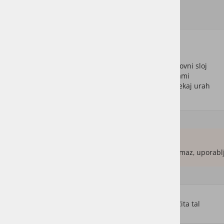
Ključne značilnosti:
Osveži matirane, obrabljene dele
Regenerira in obnovi obstoječi oljno-voskovni sloj
Podaljša obdobje med temeljitimi obnovami
Zelo enostaven za nanos in se posuši v nekaj urah
Pomembno:
Olje Maintenance Oil ni čistilo in ni osnovni premaz, uporabl
Polyx-Oil
Osnovna globinska + površinska zaščita tal