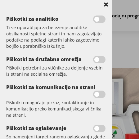
Prodajni prog
Piškotki za analitiko
Ti se uporabljajo za beleženje analitike
obsikanosti spletne strani in nam zagotavljajo
podatke na podlagi katerih lahko zagotovimo
boljšo uporabniško izkušnjo.
←
Nazaj na center informacij
Piškotki za družabna omrežja
Piškotki potrebni za vtičnike za deljenje vsebin
iz strani na socialna omrežja.
Piškotki za komunikacijo na strani
Piškotki omogočajo pirkaz, kontaktiranje in
komunikacijo preko komunikacijskega vtičnika
na strani.
Piškotki za oglaševanje
So namenjeni targetiranemu oglaševanju glede