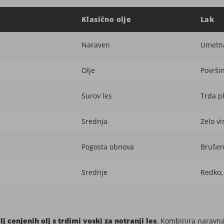
Klasično olje
Lak
Naraven
Umetna
Olje
Površin
Surov les
Trda p
Srednja
Zelo vi
Pogosta obnova
Brušen
Srednje
Redko,
j cenjenih olj s trdimi voski za notranji les
. Kombinira naravna 