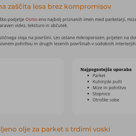
na zaščita lesa brez kompromisov
ško podjetje
Osmo
eno najbolj priznanih imen med parketarji, mizar
 naraven videz, teksturo in občutek.
stičnega sloja na površini. Les ostane mikroporozen, prijeten na do
asivnem pohištvu in drugih lesenih površinah v sodobnih interierjih
Najpogostejša uporaba
Parket
Kuhinjski pulti
Mize in pohištvo
Stopnice
Otroške sobe
jeno olje za parket s trdimi voski