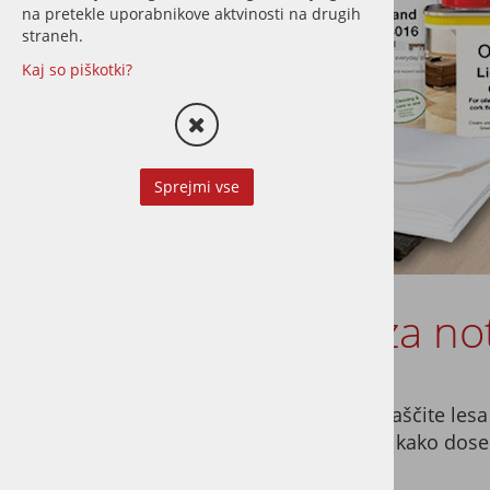
na pretekle uporabnikove aktvinosti na drugih
straneh.
Kaj so piškotki?
Sprejmi vse
Vodič - OSMO olja za n
Save
Pregled Osmo notranjih olj in sistemov zaščite lesa
izdelek za parket, kuhinjo ali pohištvo ter kako dose