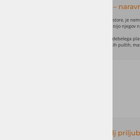
Osmo olja za notranjo uporabo – narav
Ko govorimo o premium zaščiti lesa za notranje prostore, je nem
naravnih olj in voskov, ki les zaščitijo, hkrati pa ohranijo njegov
Za razliko od klasičnih lakov Osmo olja ne ustvarijo debelega pla
Osmo sistemi zelo priljubljeni pri parketih, kuhinjskih pultih, m
Prednosti Osmo olj
Naraven videz lesa
Enostavna obnova
Visoka odpornost
Prijeten občutek pod roko
Brez luščenja in pokanja
Osmo Polyx Hartwachs – najbolj priljubl