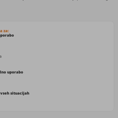
a za:
uporabo
a
alno uporabo
n
 vseh situacijah