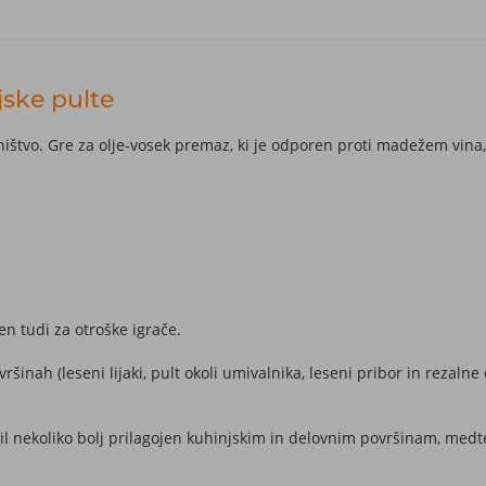
jske pulte
hištvo. Gre za olje-vosek premaz, ki je odporen proti madežem vina,
en tudi za otroške igrače.
inah (leseni lijaki, pult okoli umivalnika, leseni pribor in rezal
il nekoliko bolj prilagojen kuhinjskim in delovnim površinam, medtem