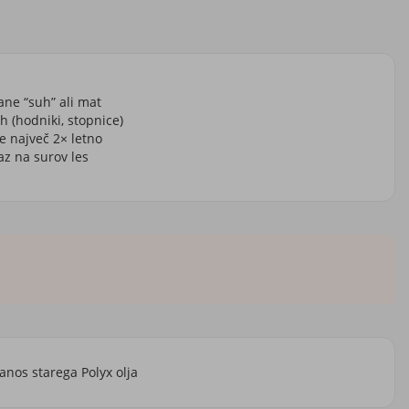
tane “suh” ali mat
 (hodniki, stopnice)
e največ 2× letno
z na surov les
nos starega Polyx olja