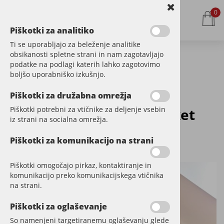
0
Piškotki za analitiko
Ti se uporabljajo za beleženje analitike
obsikanosti spletne strani in nam zagotavljajo
podatke na podlagi katerih lahko zagotovimo
Kategorije izdelkov
boljšo uporabniško izkušnjo.
Piškotki za družabna omrežja
Piškotki potrebni za vtičnike za deljenje vsebin
Oljen hrastov natur parket
iz strani na socialna omrežja.
CAMBRIDGE
Piškotki za komunikacijo na strani
Šifra:
LLP503
Piškotki omogočajo pirkaz, kontaktiranje in
komunikacijo preko komunikacijskega vtičnika
na strani.
Piškotki za oglaševanje
So namenjeni targetiranemu oglaševanju glede