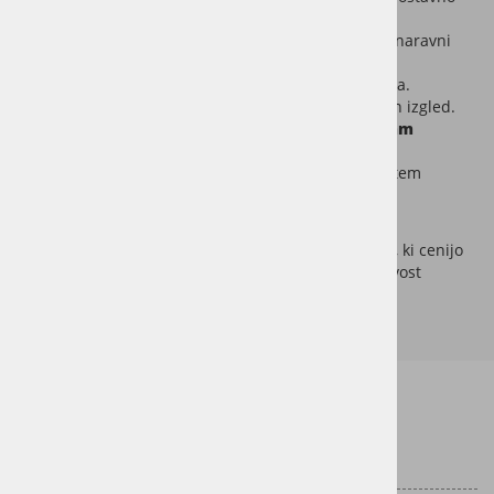
vzdrževanje.
Selekcija
Natur C
za uravnotežen, eleganten naravni
videz.
Krtačena površina za poudarjeno teksturo lesa.
4-stransko pobrani robovi za estetsko dodelan izgled.
Stabilna konstrukcija:
15 mm
debeline in
4 mm
uporabnega sloja.
Dimenzije
190 x 1900 mm
za sodoben, čist ritem
polaganja.
Hrastov parket
Cambridge
je popolna izbira za vse, ki cenijo
naravno estetiko, umirjen dizajn in trajnostno kakovost
hrastovega parketa.
Informacije za stranke
Dostava