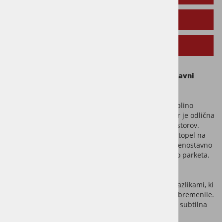
TEHNIČNI PODATKI
SORODNI IZDELKI
Cambridge – oljen hrastov parket v prijetni naravni
barvi
Oljen hrastov natur parket
Cambridge
združuje toplino
naravnega lesa in trpežno konstrukcijo, zaradi česar je odlična
izbira za moderni dom ali klasično opremljenje prostorov.
Zaščiten je z naravnim oljem, ki les ohranja zračen, topel na
otip in vizualno naraven. Oljena površina omogoča enostavno
sprotno vzdrževanje, kar podaljšuje življenjsko dobo parketa.
Gradacija
Natur C
parketu Cambridge zagotavlja
uravnotežen, nevsiljiv videz z manjšimi naravnimi razlikami, ki
prostoru dodajo karakter, ne da bi ga vizualno preobremenile.
Takšna selekcija je idealna za interierje, kjer se išče subtilna
razgibanost in naravna estetika hrasta brez izrazito