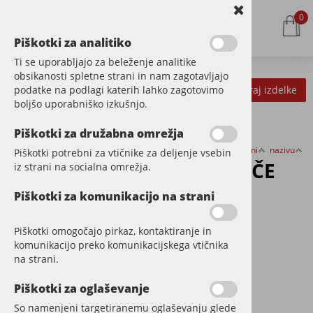
0
Piškotki za analitiko
Ti se uporabljajo za beleženje analitike
obsikanosti spletne strani in nam zagotavljajo
podatke na podlagi katerih lahko zagotovimo
Kategorije izdelkov
Filtriraj izdelke
boljšo uporabniško izkušnjo.
Piškotki za družabna omrežja
Razvrsti po:
ceni
nazivu
Piškotki potrebni za vtičnike za deljenje vsebin
PODLOGE ZA PLAVAJOČE
iz strani na socialna omrežja.
POLAGANJE
Piškotki za komunikacijo na strani
Piškotki omogočajo pirkaz, kontaktiranje in
komunikacijo preko komunikacijskega vtičnika
na strani.
Piškotki za oglaševanje
So namenjeni targetiranemu oglaševanju glede