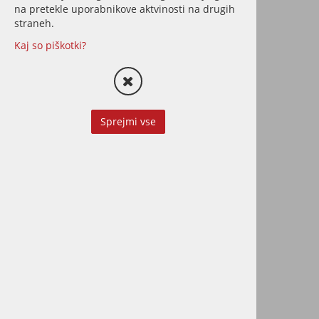
na pretekle uporabnikove aktvinosti na drugih
straneh.
Kaj so piškotki?
Sprejmi vse
Ziro LATEXIT 1000 BIO
podloga za plavajoče
polaganje vinila
Trpežna podloga za plavajoče
polaganje vseh vrst vinilnih
talnih oblog
5,49 €