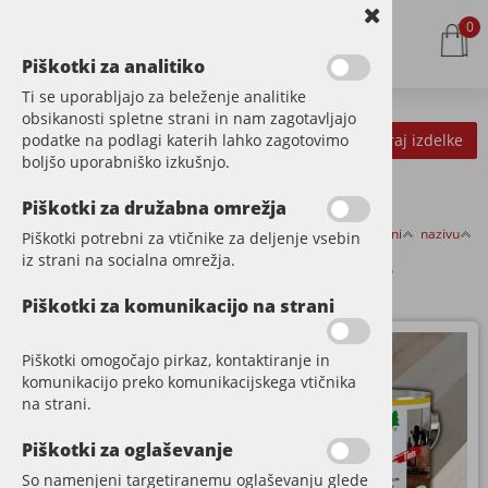
0
Piškotki za analitiko
Ti se uporabljajo za beleženje analitike
obsikanosti spletne strani in nam zagotavljajo
podatke na podlagi katerih lahko zagotovimo
Kategorije izdelkov
Filtriraj izdelke
boljšo uporabniško izkušnjo.
Piškotki za družabna omrežja
Razvrsti po:
ceni
nazivu
Piškotki potrebni za vtičnike za deljenje vsebin
POLYX HARTWACHS
iz strani na socialna omrežja.
Piškotki za komunikacijo na strani
Piškotki omogočajo pirkaz, kontaktiranje in
komunikacijo preko komunikacijskega vtičnika
na strani.
Piškotki za oglaševanje
So namenjeni targetiranemu oglaševanju glede