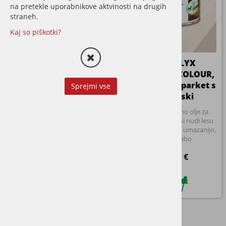
na pretekle uporabnikove aktvinosti na drugih
straneh.
Kaj so piškotki?
Osmo POLYX
Osmo POLYX
HARTWACHS COLOUR,
HARTWACHS
barvno olje za parket s
Sprejmi vse
ORIGINAL, olje za
trdimi voski
parket s trdimi voski
Osmo Polyx barvno olje za
Klasično OSMO olje s trdimi
parket s trdimi voski nudi lesu
voski za vrhunsko zaščito
odlično zaščito pred umazanijo,
parketa in ostalih lesenih
vodo in obrabo
površin
od 10,86 €
od 10,86 €