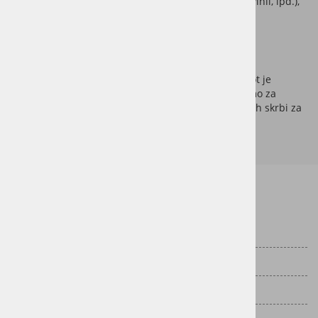
izmet različnih talnih oblog (parket, laminat, vinil, ipd.),
odstranitev lepil, podlog in ostankov,
osnovno čiščenje površine po odstranitvi,
odvoz in pravilno odlaganje materiala.
Po potrebi pripravimo podlago za nadaljnja dela, kot je
izravnava ali polaganje nove talne obloge. Poskrbimo za
urejeno, čisto in pripravljeno površino brez dodatnih skrbi za
vas.
Informacije za stranke
Dostava
Vračila
Pogoji poslovanja
Politika zasebnosti