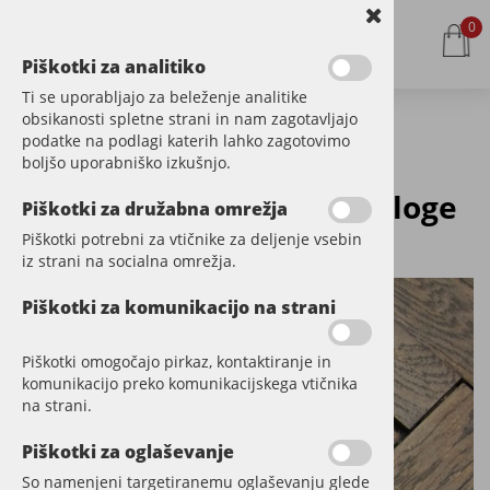
0
Piškotki za analitiko
Ti se uporabljajo za beleženje analitike
obsikanosti spletne strani in nam zagotavljajo
podatke na podlagi katerih lahko zagotovimo
Kategorije izdelkov
boljšo uporabniško izkušnjo.
Izmet obstoječe talne obloge
Piškotki za družabna omrežja
Šifra:
STP0206
Piškotki potrebni za vtičnike za deljenje vsebin
iz strani na socialna omrežja.
Piškotki za komunikacijo na strani
Piškotki omogočajo pirkaz, kontaktiranje in
komunikacijo preko komunikacijskega vtičnika
na strani.
Piškotki za oglaševanje
So namenjeni targetiranemu oglaševanju glede