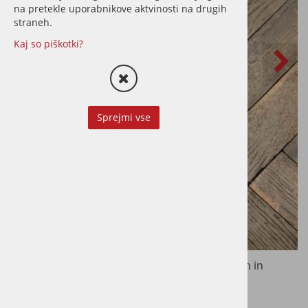
na pretekle uporabnikove aktvinosti na drugih
straneh.
Kaj so piškotki?
Sprejmi vse
Odstranitev obstoječe talne obloge z odvozom in
ustreznim odlaganjem na deponiji.