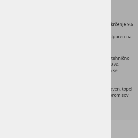
Tatajuba – ključne tehnične specifikacije:
Trdota (Janka):
7.650 N
Gostota (suho stanje):
800 kg/m³
Dimenzijska stabilnost:
dobra (volumensko krčenje 9,6
%)
Naravna odpornost:
dobra do zelo dobra (odporen na
trohnenje in insekte)
Zaradi nekoliko prepletene rasti vlaken je obdelava tehnično
srednje zahtevna, vendar les dobro sprejema obdelavo,
površinske premaze in pritrdilne sisteme. Priporoča se
predvrtanje pri vijačenju.
Tatajuba je odlična izbira za terase, kjer želimo naraven, topel
videz tropskega lesa po dostopnejši ceni, brez kompromisov
pri funkcionalnosti in trajnosti.
Informacije za stranke