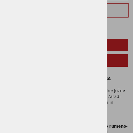
Vprašaj za izdelek
OPIS IZDELKA
SORODNI IZDELKI
Decking masivni tropski les za terase – TATAJUBA
Tatajuba je
kakovosten tropski les
iz severovzhodne Južne
Amerike, pridobljen iz drevesa
Bagassa guianensis
. Zaradi
svoje naravne trajnosti, dobre mehanske odpornosti in
privlačnega zlato-rumenega videza je vse pogosteje
uporabljen za zunanje lesene terase.
Sveže obdelan les Tatajube navdušuje z
intenzivno rumeno-
zlato barvo
, ki s časom in izpostavljenostjo svetlobi