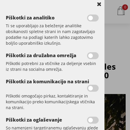
0
Piškotki za analitiko
Ti se uporabljajo za beleženje analitike
obsikanosti spletne strani in nam zagotavljajo
podatke na podlagi katerih lahko zagotovimo
Kategorije izdelkov
boljšo uporabniško izkušnjo.
Piškotki za družabna omrežja
Piškotki potrebni za vtičnike za deljenje vsebin
Decking masivni tropski les
iz strani na socialna omrežja.
za terase TATAJUBA 19x90
Piškotki za komunikacijo na strani
Šifra:
TEDI-TATA-19902750
Piškotki omogočajo pirkaz, kontaktiranje in
komunikacijo preko komunikacijskega vtičnika
na strani.
Piškotki za oglaševanje
So namenjeni targetiranemu oglaševanju glede