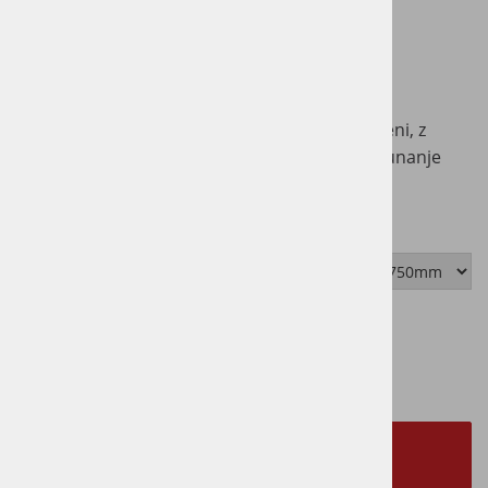
Naravno trpežen tropski les po dostopnejši ceni, z
zlato-rumeno barvo, dobro odpornostjo na zunanje
vplive in stabilno strukturo.
Možnosti
Cena z DDV:
54,90 €
NA ZALOGI - NA VOLJO TAKOJ
izbrano
000 - Brezbarvno | 2750mm
DODAJ V KOŠARICO