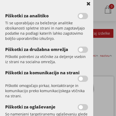
0
Piškotki za analitiko
Ti se uporabljajo za beleženje analitike
obsikanosti spletne strani in nam zagotavljajo
podatke na podlagi katerih lahko zagotovimo
Kategorije izdelkov
Filtriraj izdelke
boljšo uporabniško izkušnjo.
Piškotki za družabna omrežja
Razvrsti po:
ceni
nazivu
Piškotki potrebni za vtičnike za deljenje vsebin
VALJČKI
iz strani na socialna omrežja.
Piškotki za komunikacijo na strani
Piškotki omogočajo pirkaz, kontaktiranje in
komunikacijo preko komunikacijskega vtičnika
na strani.
Piškotki za oglaševanje
So namenjeni targetiranemu oglaševanju glede