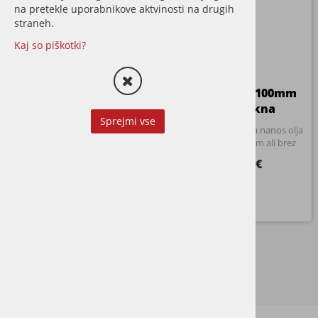
na pretekle uporabnikove aktvinosti na drugih
straneh.
Kaj so piškotki?
Žima valjček 250mm
Žima valjček 100mm
mikrovlakna
mikrovlakna
Sprejmi vse
Mikrofiber valjček za nanos olja
Mikrofiber valjček za nanos olja
na parket, z ročajem ali brez
na parket. Z ročajem ali brez
9,75 €
od 3,05 €