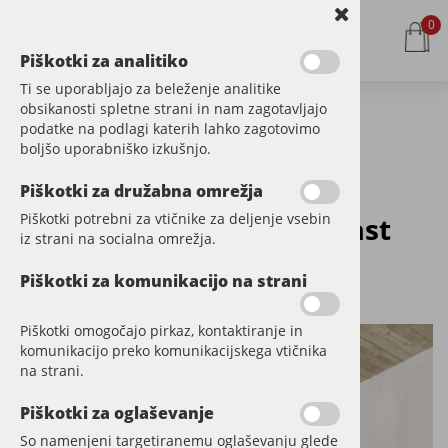
0
Piškotki za analitiko
Ti se uporabljajo za beleženje analitike
obsikanosti spletne strani in nam zagotavljajo
podatke na podlagi katerih lahko zagotovimo
Kategorije izdelkov
boljšo uporabniško izkušnjo.
Piškotki za družabna omrežja
Piškotki potrebni za vtičnike za deljenje vsebin
Vinil SPC klik dimljen hrast
iz strani na socialna omrežja.
JESI
Piškotki za komunikacijo na strani
Šifra:
LL906b
Piškotki omogočajo pirkaz, kontaktiranje in
komunikacijo preko komunikacijskega vtičnika
na strani.
Piškotki za oglaševanje
So namenjeni targetiranemu oglaševanju glede