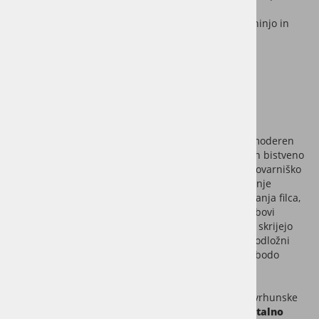
praskam
Popolnoma vodoodporni, primerni tudi za kuhinjo in
kopalnico
Vgrajena IXPE podložna pena
Valinge 5G click sistem
Primerni za talno gretje
Na voljo v široki barvni paleti
Polaganje
Dimenzije 1220 x 180 mm ustvarjajo uravnotežen, moderen
videz prostora, hkrati pa so deske obvladljivih dolžin bistveno
bolj
preproste za polaganje
. Na vsaki deski je že tovarniško
integrirana kvalitetna IXPE pena, ki omogoča polaganje
direktno na estrih ali staro talno oblogo, brez dodajanja filca,
folije ali drugih podlog. 4-stranski mikro pobrani robovi
poskrbijo za naraven in razgiban videz površine ter skrijejo
manjše imperfekcije pri polaganju in neravnine v podložni
površini. Zahvaljujoč
Valinge 5G click
sistemu, pa bodo
deske ostale fiksno pritrjene brez lepila.
SPC vinili so zaradi visoke termalne prevodnosti in vrhunske
dimenzijske stabilnosti
primerni za polaganje na talno