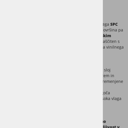
gretje
.
Visoka odpornost in vzdržljivost
Osnova deske je izdelana iz zelo trdnega in odpornega
SPC
(Stone Polymer Composite)
materiala, pohodna površina pa
je zaključena z
najdebelejšim 0,7mm poliuretanskim
zaščitnim slojem
, ki je proti praskam še dodatno zaščiten s
premazom iz aluminijevega oksida. Skupna debelina vinilnega
poda znaša
6,5mm
.
Rezultat je izredno trpežna deska, z bistveno večjo
stabilnostjo in trpežnostjo kot klasični vinil. Zaščitni sloj
zagotavlja izjemno odpornost proti praskam, madežem in
obrabi, zaradi česar je talna obloga primerna za obremenjene
bivalne prostore, družine, hišne ljubljenčke ter tudi
komercialna okolja.
Popolna vodoodpornost
omogoča
vgradnjo v kuhinje, kopalnice in hodnike, kjer sta visoka vlaga
in polita voda pogost pojav.
Veneto je prava izbira za vse, ki želijo brezčasno
estetiko lesa, praktičnost vinila in visoko vzdržljivost v