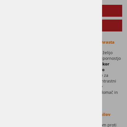
OPIS IZDELKA
SORODNI IZDELKI
Jesi – premium SPC vinil z videzom dimljenega hrasta
Arezzo je vrhunski SPC klik vinil, zasnovan za vse, ki želijo
združiti sodoben videz naravnega lesa z izjemno odpornostjo
in enostavnim vzdrževanjem.
Temni, rustikalni dekor
poustvarja naravno lepoto dimljenega oz. termo
obdelanega hrastovega lesa
. Posebej primeren je za
moderna stanovanja z veliko svetlobe, ki si želijo kontrastni
pod za svetlo pohištvo, prav lepo pa se ujame tudi v
kombinaciji z ostalimi temnejšimi elementi za bolj domač in
topel prostor.
Bistvene prednosti LaLegno Rigid Floors SPC vinilov
Izredno trdna in odporna SPC osnova
0,70 mm poliuretanski obrabni sloj s premazom proti