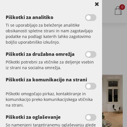
0
Piškotki za analitiko
Ti se uporabljajo za beleženje analitike
obsikanosti spletne strani in nam zagotavljajo
Ribja kost -
podatke na podlagi katerih lahko zagotovimo
boljšo uporabniško izkušnjo.
stanovanjski
Piškotki za družabna omrežja
objekt
Piškotki potrebni za vtičnike za deljenje vsebin
iz strani na socialna omrežja.
Piškotki za komunikacijo na strani
Piškotki omogočajo pirkaz, kontaktiranje in
komunikacijo preko komunikacijskega vtičnika
na strani.
Piškotki za oglaševanje
So namenjeni targetiranemu oglaševanju glede