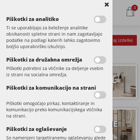
0
Piškotki za analitiko
Ti se uporabljajo za beleženje analitike
obsikanosti spletne strani in nam zagotavljajo
podatke na podlagi katerih lahko zagotovimo
Kategorije izdelkov
Filtriraj izdelke
boljšo uporabniško izkušnjo.
Piškotki za družabna omrežja
Piškotki potrebni za vtičnike za deljenje vsebin
iz strani na socialna omrežja.
PARKET
VINIL
Piškotki za komunikacijo na strani
Piškotki omogočajo pirkaz, kontaktiranje in
komunikacijo preko komunikacijskega vtičnika
DODATNI
na strani.
STENE
MATERIAL
Piškotki za oglaševanje
So namenjeni targetiranemu oglaševanju glede
Spletna trgovina