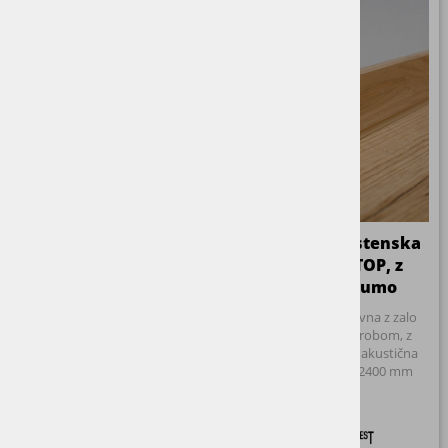
Zaključna obstenska
Zaključna obstenska
letev PISA, poševna
letev ACUSTOP, z
vgrajeno gumo
Furnirana letev, poševna z
zaobljenim robom, hrastov
Furnirana letev, ravna z zalo
furnir ali bela barva
rahlo zaobljenim robom, z
integrirano gumo, akustična
dimenzija 55x13x2400 mm