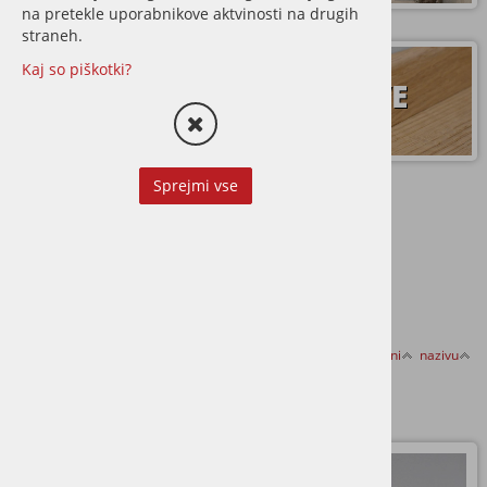
na pretekle uporabnikove aktvinosti na drugih
straneh.
Kaj so piškotki?
TERASE
LETVE
Sprejmi vse
STORITVE
Razvrsti po:
ceni
nazivu