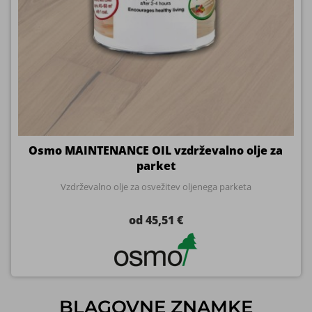
Osmo MAINTENANCE OIL vzdrževalno olje za
parket
Vzdrževalno olje za osvežitev oljenega parketa
od 45,51 €
BLAGOVNE ZNAMKE