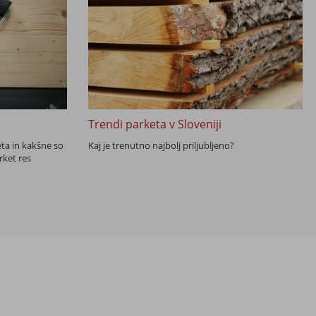
Trendi parketa v Sloveniji
ta in kakšne so
Kaj je trenutno najbolj priljubljeno?
rket res