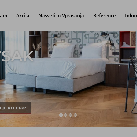
ram
Akcija
Nasveti in Vprašanja
Reference
Infor
VSAK
LJE ALI LAK?