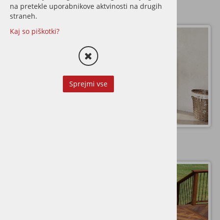
na pretekle uporabnikove aktvinosti na drugih
straneh.
Kaj so piškotki?
VINIL
Sprejmi vse
TERASE