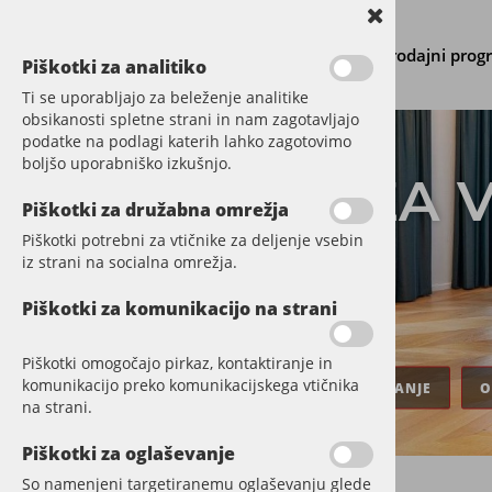
Prodajni prog
Piškotki za analitiko
Ti se uporabljajo za beleženje analitike
obsikanosti spletne strani in nam zagotavljajo
podatke na podlagi katerih lahko zagotovimo
boljšo uporabniško izkušnjo.
PARKET ZA 
Piškotki za družabna omrežja
Piškotki potrebni za vtičnike za deljenje vsebin
iz strani na socialna omrežja.
OKUS
Piškotki za komunikacijo na strani
Piškotki omogočajo pirkaz, kontaktiranje in
komunikacijo preko komunikacijskega vtičnika
PONUDBA PARKETA
VZDRŽEVANJE
O
na strani.
Piškotki za oglaševanje
So namenjeni targetiranemu oglaševanju glede