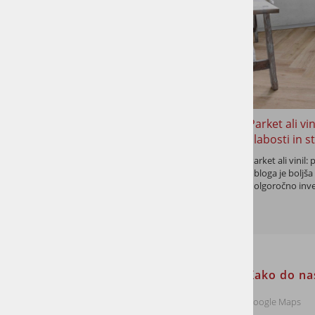
Lesene Stopnice: kaj, kako in kaj je
Parket ali vi
dobro vedeti
slabosti in s
Praktičen vodnik po lesenih stopnicah za sodobne
Parket ali vinil:
in tradicionalne domove
obloga je boljša
dolgoročno inve
Informacije za stranke
Kako do na
Dostava
Google Maps