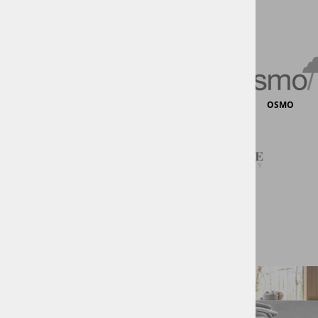
LALEGNO
RIGID FLOORS & WALLS
OSMO
TECNORIVEST
WOODLINE