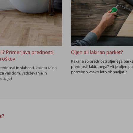
nil? Primerjava prednosti,
Oljen ali lakiran parket?
troškov
Kakšne so prednosti oljenega parke
prednosti lakiranega? Ali je oljen pa
 prednosti in slabosti, katera talna
potrebno vsako leto obnavljati?
 za vaš dom, vzdrževanje in
sticijo?
s?