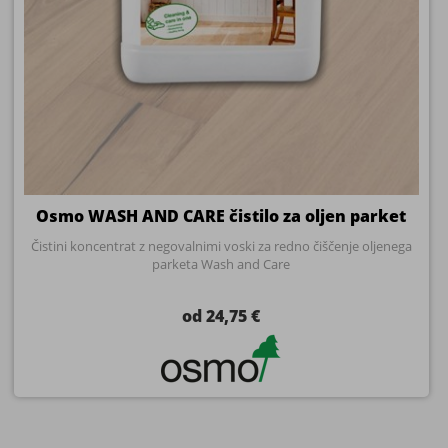
Osmo WASH AND CARE čistilo za oljen parket
Čistini koncentrat z negovalnimi voski za redno čiščenje oljenega
parketa Wash and Care
od 24,75 €