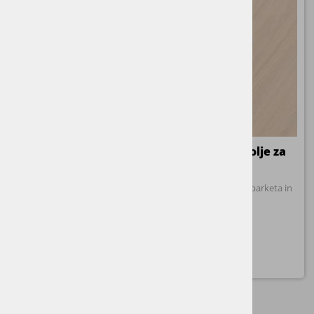
Osmo POLYX HARTWACHS ORIGINAL, olje za
parket s trdimi voski
Klasično OSMO olje s trdimi voski za vrhunsko zaščito parketa in
ostalih lesenih površin
od 10,86 €