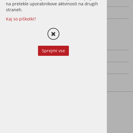
Vračila
na pretekle uporabnikove aktvinosti na drugih
straneh.
Pogoji poslovanja
Kaj so piškotki?
Politika zasebnosti
Kako do nas?
Google Maps
Sprejmi vse
Apple maps
Navodila za pot
Kontakt
Kontaktirajte nas
Naslov:
Cesta v Log 20, 1351 Brezovica
Telefon:
01 365 79 70