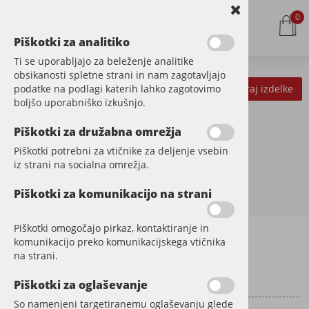
0
Piškotki za analitiko
Ti se uporabljajo za beleženje analitike
obsikanosti spletne strani in nam zagotavljajo
podatke na podlagi katerih lahko zagotovimo
Kategorije izdelkov
Filtriraj izdelke
boljšo uporabniško izkušnjo.
Piškotki za družabna omrežja
Piškotki potrebni za vtičnike za deljenje vsebin
iz strani na socialna omrežja.
Piškotki za komunikacijo na strani
Piškotki omogočajo pirkaz, kontaktiranje in
komunikacijo preko komunikacijskega vtičnika
Informacije za stranke
na strani.
Dostava
Piškotki za oglaševanje
So namenjeni targetiranemu oglaševanju glede