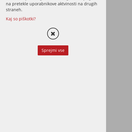
na pretekle uporabnikove aktvinosti na drugih
straneh.
Kaj so piškotki?
Osmo COUNTRY
COLOUR prekrivna
Sprejmi vse
barva za zunanjo
uporabo
Ultra odporna zunanja barva v
atraktivnih skandinavskih
odtenkih.
117,00 €