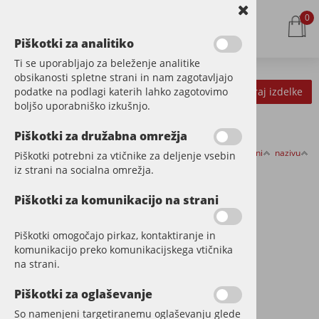
0
Piškotki za analitiko
Ti se uporabljajo za beleženje analitike
obsikanosti spletne strani in nam zagotavljajo
podatke na podlagi katerih lahko zagotovimo
Kategorije izdelkov
Filtriraj izdelke
boljšo uporabniško izkušnjo.
Piškotki za družabna omrežja
Razvrsti po:
ceni
nazivu
Piškotki potrebni za vtičnike za deljenje vsebin
COUNTRY COLOR
iz strani na socialna omrežja.
Piškotki za komunikacijo na strani
Piškotki omogočajo pirkaz, kontaktiranje in
komunikacijo preko komunikacijskega vtičnika
na strani.
Piškotki za oglaševanje
So namenjeni targetiranemu oglaševanju glede