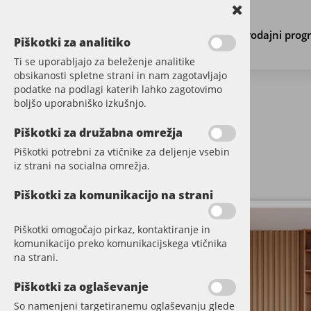
Prodajni prog
Piškotki za analitiko
Ti se uporabljajo za beleženje analitike
obsikanosti spletne strani in nam zagotavljajo
podatke na podlagi katerih lahko zagotovimo
boljšo uporabniško izkušnjo.
PARKET
Piškotki za družabna omrežja
Piškotki potrebni za vtičnike za deljenje vsebin
VINIL
iz strani na socialna omrežja.
DODATNI MATERIAL
Piškotki za komunikacijo na strani
STENE
Piškotki omogočajo pirkaz, kontaktiranje in
komunikacijo preko komunikacijskega vtičnika
AKUSTIČNI PANELI
na strani.
LESENE SOBNE PREGRADE
Piškotki za oglaševanje
VINIL STENSKE OBLOGE
So namenjeni targetiranemu oglaševanju glede