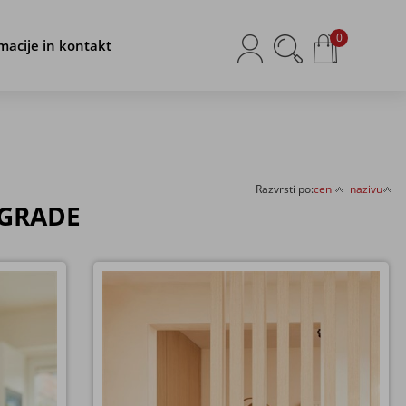
0
macije in kontakt
Razvrsti po:
ceni
nazivu
EGRADE