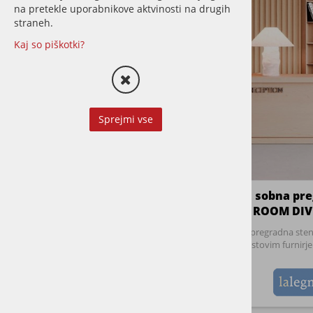
na pretekle uporabnikove aktvinosti na drugih
TERASE
straneh.
Kaj so piškotki?
LETVE
STORITVE
Sprejmi vse
CENA:
0 €
1 €
Lesena sobna pre
BLAGOVNA ZNAMKA
ROOM DIV
Moderna pregradna stena 
Lalegno
hrastovim furnir
PROIZVAJALEC
LaLegno