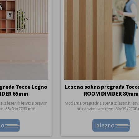
grada Tocca Legno
Lesena sobna pregrada Tocc
IDER 65mm
ROOM DIVIDER 80mm
iz lesenih letvic s pravim
Moderna pregradna stena iz lesenih letv
jem, 65x31x2700 mm
hrastovim furnirjem, 80x39x270