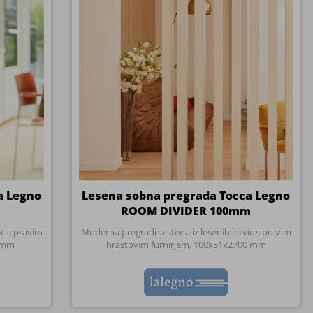
a Legno
Lesena sobna pregrada Tocca Legno
ROOM DIVIDER 100mm
ic s pravim
Moderna pregradna stena iz lesenih letvic s pravim
0 mm
hrastovim furnirjem, 100x51x2700 mm