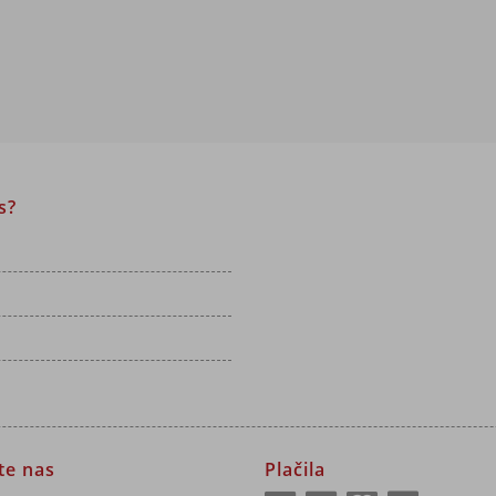
s?
jte nas
Plačila