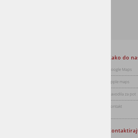
Informacije za stranke
Kako do na
Dostava
Google Maps
Vračila
Apple maps
Pogoji poslovanja
Navodila za pot
Politika zasebnosti
Kontakt
Kontaktira