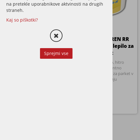
na pretekle uporabnikove aktvinosti na drugih
straneh.
Kaj so piškotki?
Adesiv ADEGLOSS 10
Adesiv PELPREN RR
ekspanzijska smola za
poliuretansko lepilo za
parket
parket
Sprejmi vse
PU ekspanzijska smola za
Izredno močno, hitro
utrditev in ponovno
dvokomponentno
pritrjevanje odstopljenih
poliuretansko lepilo za parket v
parketnih desk.
1kg pakiranju
12,81 €
9,75 €