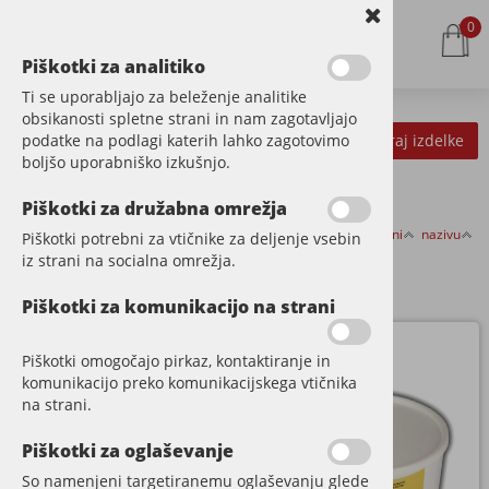
0
Piškotki za analitiko
Ti se uporabljajo za beleženje analitike
obsikanosti spletne strani in nam zagotavljajo
podatke na podlagi katerih lahko zagotovimo
Kategorije izdelkov
Filtriraj izdelke
boljšo uporabniško izkušnjo.
Piškotki za družabna omrežja
Razvrsti po:
ceni
nazivu
Piškotki potrebni za vtičnike za deljenje vsebin
POPRAVILO
iz strani na socialna omrežja.
Piškotki za komunikacijo na strani
Piškotki omogočajo pirkaz, kontaktiranje in
komunikacijo preko komunikacijskega vtičnika
na strani.
Piškotki za oglaševanje
So namenjeni targetiranemu oglaševanju glede