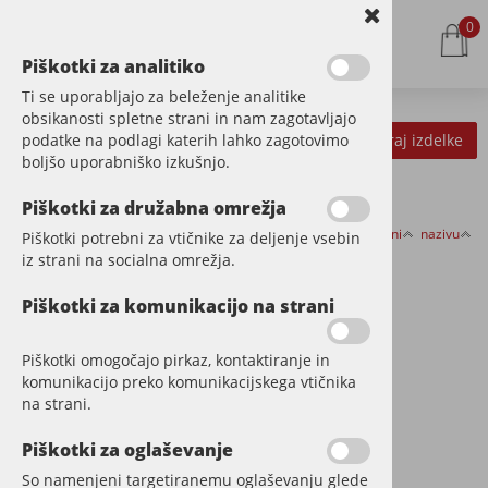
0
Piškotki za analitiko
Ti se uporabljajo za beleženje analitike
obsikanosti spletne strani in nam zagotavljajo
podatke na podlagi katerih lahko zagotovimo
Kategorije izdelkov
Filtriraj izdelke
boljšo uporabniško izkušnjo.
Piškotki za družabna omrežja
Razvrsti po:
ceni
nazivu
Piškotki potrebni za vtičnike za deljenje vsebin
WOOD PROTECTOR
iz strani na socialna omrežja.
Piškotki za komunikacijo na strani
Piškotki omogočajo pirkaz, kontaktiranje in
komunikacijo preko komunikacijskega vtičnika
na strani.
Piškotki za oglaševanje
So namenjeni targetiranemu oglaševanju glede