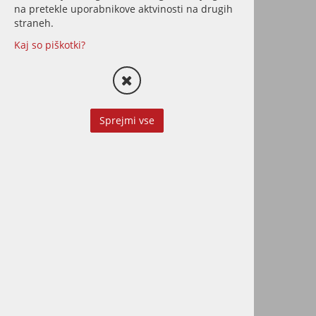
na pretekle uporabnikove aktvinosti na drugih
straneh.
Kaj so piškotki?
Osmo WOOD
PROTECTOR
impregnacija za les
Sprejmi vse
Olje za impregnacijo parketa za
dodatno zaščito pred vlago in
vodo. Primerno tudi za zunanjo
uporabo.
od 31,50 €