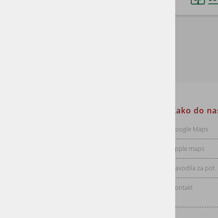
Cumaru
Informacije za stranke
Kako do na
Dostava
Google Maps
Vračila
Apple maps
Pogoji poslovanja
Navodila za pot
Politika zasebnosti
Kontakt