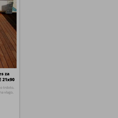
es za
 21x90
ko trdoto,
na vlago,