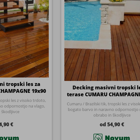
i tropski les za
Decking masivni tropski l
CHAMPAGNE 19x90
terase CUMARU CHAMPAGNE
ropski les z visoko trdoto,
Cumaru / Brazilski tik, tropski les z viso
o odpornostjo na vlago,
bogato barvo in naravno odpornostjo 
 škodljivce
obrabo in škodljivce
4,90 €
od 54,90 €