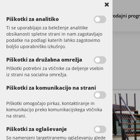
Prodajni prog
Piškotki za analitiko
Ti se uporabljajo za beleženje analitike
obsikanosti spletne strani in nam zagotavljajo
podatke na podlagi katerih lahko zagotovimo
boljšo uporabniško izkušnjo.
PARKET
Piškotki za družabna omrežja
Piškotki potrebni za vtičnike za deljenje vsebin
VINIL
iz strani na socialna omrežja.
DODATNI MATERIAL
Piškotki za komunikacijo na strani
STENE
Piškotki omogočajo pirkaz, kontaktiranje in
komunikacijo preko komunikacijskega vtičnika
TERASE
na strani.
CUMARU
Piškotki za oglaševanje
TATAJUBA
So namenjeni targetiranemu oglaševanju glede