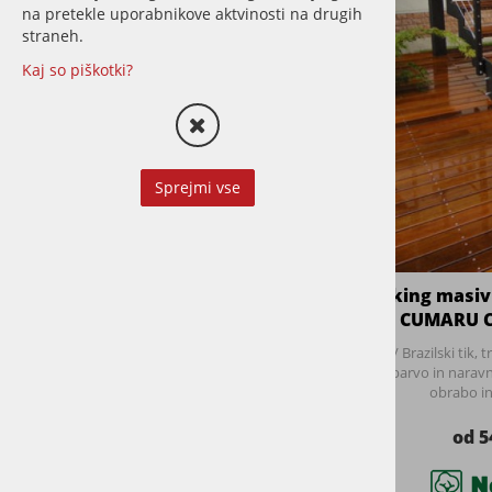
na pretekle uporabnikove aktvinosti na drugih
straneh.
LETVE
Kaj so piškotki?
STORITVE
CENA:
Sprejmi vse
0 €
56 €
BLAGOVNA ZNAMKA
Decking masivn
terase CUMARU 
Novum Timber
Cumaru / Brazilski tik, t
PROIZVAJALEC
bogato barvo in naravn
obrabo in
Novum Timber
od 5
VRSTA LESA