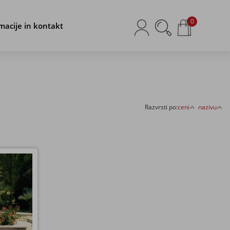
0
macije in kontakt
Razvrsti po:
ceni
nazivu