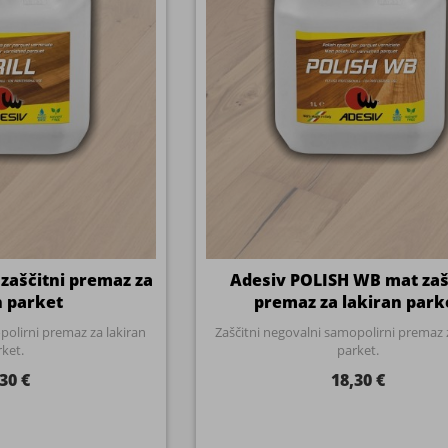
 zaščitni premaz za
Adesiv POLISH WB mat zaš
n parket
premaz za lakiran park
polirni premaz za lakiran
Zaščitni negovalni samopolirni premaz 
ket.
parket.
30 €
18,30 €