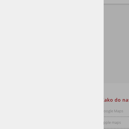
TERASE
LETVE
STORITVE
CENA:
0 €
20 €
Informacije za stranke
Kako do na
Dostava
Google Maps
Vračila
Apple maps