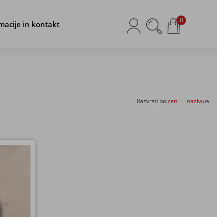
0
macije in kontakt
Razvrsti po:
ceni
nazivu