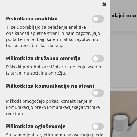
Prodajni prog
Piškotki za analitiko
Ti se uporabljajo za beleženje analitike
obsikanosti spletne strani in nam zagotavljajo
podatke na podlagi katerih lahko zagotovimo
boljšo uporabniško izkušnjo.
PARKET
Piškotki za družabna omrežja
Piškotki potrebni za vtičnike za deljenje vsebin
VINIL
iz strani na socialna omrežja.
DODATNI MATERIAL
Piškotki za komunikacijo na strani
OLJE NOTRANJE
Piškotki omogočajo pirkaz, kontaktiranje in
ČISTILA
komunikacijo preko komunikacijskega vtičnika
na strani.
OLJE ZUNANJE
Piškotki za oglaševanje
KIT PASTA VOSEK
So namenjeni targetiranemu oglaševanju glede