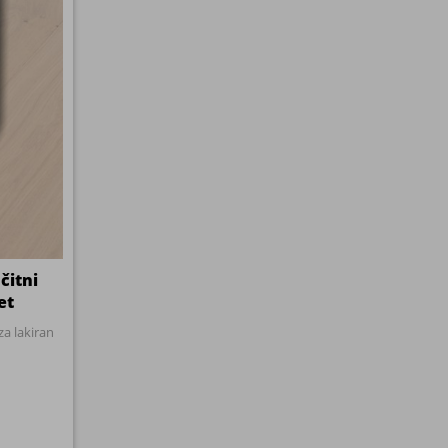
čitni
et
za lakiran