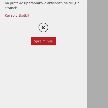
na pretekle uporabnikove aktvinosti na drugih
straneh.
Kaj so piškotki?
Osmo PAD HOLDER
držalo za flis/filc
blazinico za oljenje in
Sprejmi vse
čiščenje
Priročno držalo za nanos olja ali
za čiščenje parketa
od 3,05 €