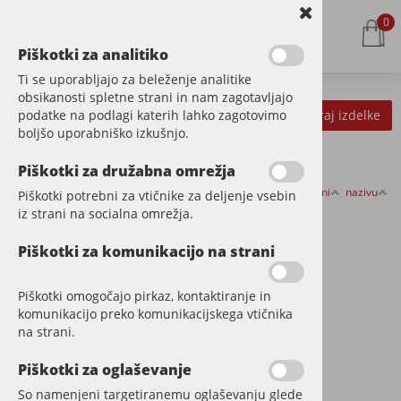
0
Piškotki za analitiko
Ti se uporabljajo za beleženje analitike
obsikanosti spletne strani in nam zagotavljajo
podatke na podlagi katerih lahko zagotovimo
Kategorije izdelkov
Filtriraj izdelke
boljšo uporabniško izkušnjo.
Piškotki za družabna omrežja
Razvrsti po:
ceni
nazivu
Piškotki potrebni za vtičnike za deljenje vsebin
PAD HOLDER
iz strani na socialna omrežja.
Piškotki za komunikacijo na strani
Piškotki omogočajo pirkaz, kontaktiranje in
komunikacijo preko komunikacijskega vtičnika
na strani.
Piškotki za oglaševanje
So namenjeni targetiranemu oglaševanju glede