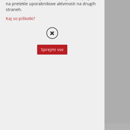
na pretekle uporabnikove aktvinosti na drugih
straneh.
Kaj so piškotki?
Izmet obstoječe talne
obloge
Sprejmi vse
Odstranitev obstoječe talne
obloge z odvozom in ustreznim
odlaganjem na deponiji.