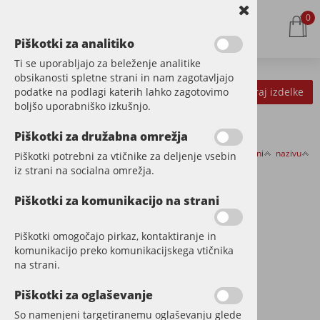
0
Piškotki za analitiko
Ti se uporabljajo za beleženje analitike
obsikanosti spletne strani in nam zagotavljajo
podatke na podlagi katerih lahko zagotovimo
Kategorije izdelkov
Filtriraj izdelke
boljšo uporabniško izkušnjo.
Piškotki za družabna omrežja
Razvrsti po:
ceni
nazivu
Piškotki potrebni za vtičnike za deljenje vsebin
PRIPRAVA TAL
iz strani na socialna omrežja.
Piškotki za komunikacijo na strani
Piškotki omogočajo pirkaz, kontaktiranje in
komunikacijo preko komunikacijskega vtičnika
na strani.
Piškotki za oglaševanje
So namenjeni targetiranemu oglaševanju glede