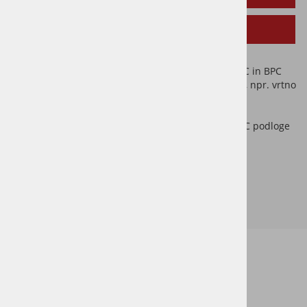
SORODNI IZDELKI
Osmo WPC čistilo je posebej razvito za čiščenje WPC in BPC
terasnih oblog in drugih površin, odpornih na vodo, npr. vrtno
pohištvo in ograje iz umetne mase.
Globoko delujoče osnovno čistilo za WPC / BPC podloge
in vse ostale površine iz lesa.
Zelo učinkovit koncentrat.
Enostaven nanos čistila.
Čistilo je dobavljivo v embalaži 1L in 5L.
Informacije za stranke
Dostava