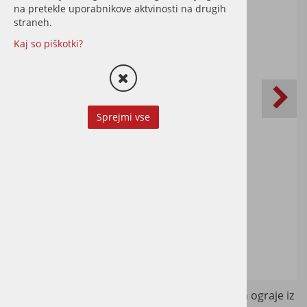
na pretekle uporabnikove aktvinosti na drugih
straneh.
Kaj so piškotki?
Sprejmi vse
Čistilo za WPC in BPC teraso, vrtno pohištvo in ograje iz