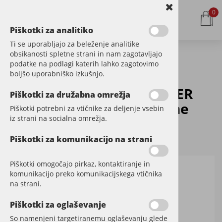
0
Piškotki za analitiko
Ti se uporabljajo za beleženje analitike
obsikanosti spletne strani in nam zagotavljajo
podatke na podlagi katerih lahko zagotovimo
Kategorije izdelkov
boljšo uporabniško izkušnjo.
Osmo WPC & BPC CLEANER
Piškotki za družabna omrežja
čistilo za teraso iz umetne
Piškotki potrebni za vtičnike za deljenje vsebin
iz strani na socialna omrežja.
mase
Šifra:
OS8021-1
Piškotki za komunikacijo na strani
Piškotki omogočajo pirkaz, kontaktiranje in
komunikacijo preko komunikacijskega vtičnika
na strani.
Piškotki za oglaševanje
So namenjeni targetiranemu oglaševanju glede