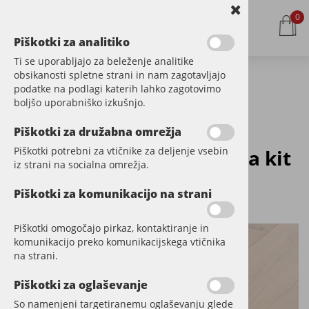
0
Piškotki za analitiko
Ti se uporabljajo za beleženje analitike
obsikanosti spletne strani in nam zagotavljajo
podatke na podlagi katerih lahko zagotovimo
Kategorije izdelkov
boljšo uporabniško izkušnjo.
Piškotki za družabna omrežja
Piškotki potrebni za vtičnike za deljenje vsebin
Osmo WOOD FILLER pasta kit
iz strani na socialna omrežja.
za les
Piškotki za komunikacijo na strani
Šifra:
OS7304
Piškotki omogočajo pirkaz, kontaktiranje in
komunikacijo preko komunikacijskega vtičnika
na strani.
Piškotki za oglaševanje
So namenjeni targetiranemu oglaševanju glede