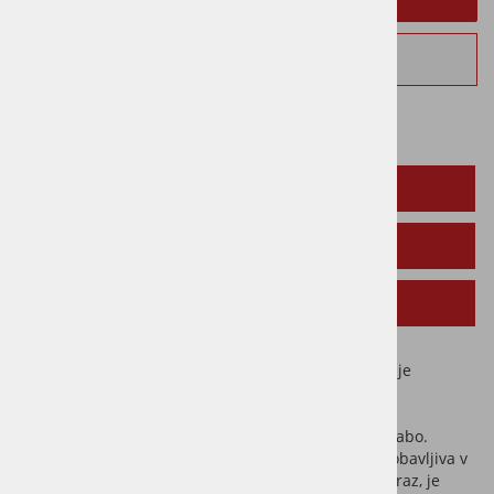
Vprašaj za izdelek
OPIS IZDELKA
SORODNI IZDELKI
NAVODILA ZA UPORABO
Osmo Pasta za les je namenjena za popravilo srednje
globokih poškodb na oljenem parketu.
Pasta za les Osmo Wood Filler je enostavna za uporabo.
Pohodno suha je v nekaj minutah. Pasta za les je dobavljiva v
več barvah. Pasta za les je odporna na vročino in mraz, je