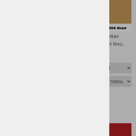
Osmo pasta oz. kit za les je primerna za zapolnitev
manjših razpok, luknjic, špranj in stičnih mest v lesu.
Možnosti
Možnosti
Cena z DDV:
8,41 €
NA ZALOGI - NA VOLJO TAKOJ
izbrano
7304 - Hrast | 100mL
DODAJ V KOŠARICO