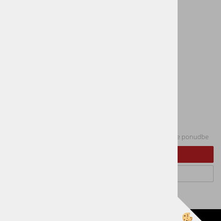
Telefon:
01 365 79 70
Email:
info@vogart.si
Plačila
Sledite nam
E-novice
vpišite vaš e-naslov in obveščali vas bomo o novostih iz naše ponudbe
Prijavi se na e-novice
Odjavi se od e-novic
Izdelava spletne trgovine