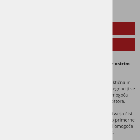
OPIS IZDELKA
SORODNI IZDELKI
Surove impregnirane letve – pravokotni profil z ostrim
robom
Surove letve, impregnirane s temeljno barvo, so praktična in
vsestranska rešitev za zaključek tal ali sten. Po impregnaciji se
letve lahko prebarvajo z barvo po lastni izbiri, kar omogoča
usklajenost z notranjo opremo in barvno shemo prostora.
Letve imajo pravokotni profil z ostrim robom, kar ustvarja čist
in precizen videz. Zaradi svoje univerzalne oblike so primerne
za uporabo na različnih podlagah. Pravokoten profil omogoča
natančno prileganje in preprost montažni postopek.