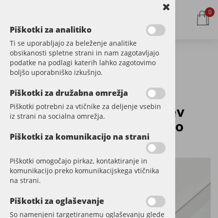
0
Piškotki za analitiko
Ti se uporabljajo za beleženje analitike
obsikanosti spletne strani in nam zagotavljajo
podatke na podlagi katerih lahko zagotovimo
Kategorije izdelkov
boljšo uporabniško izkušnjo.
Piškotki za družabna omrežja
Piškotki potrebni za vtičnike za deljenje vsebin
Zaključna obstenska letev
iz strani na socialna omrežja.
PRIME-1, za stensko barvo
Piškotki za komunikacijo na strani
Šifra:
LPLSC-001-154029
Piškotki omogočajo pirkaz, kontaktiranje in
komunikacijo preko komunikacijskega vtičnika
na strani.
Piškotki za oglaševanje
So namenjeni targetiranemu oglaševanju glede