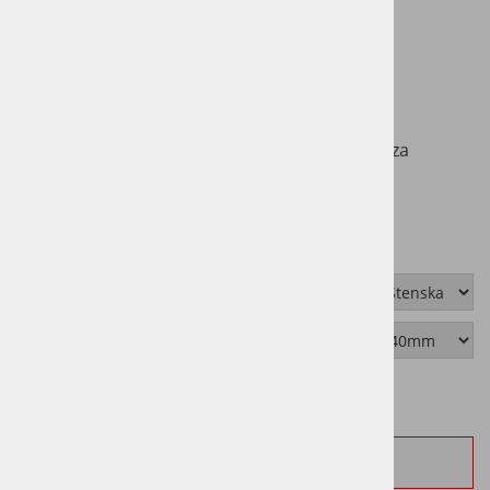
Surove letve, impregnirane s temeljno barvo, za
končno zaščito se barvajo se s stensko barvo.
Pravokotni profil z ostrim robom.
Možnosti
Možnosti
NA ZALOGI - DOBAVLJIVO TAKOJ
Vprašaj za izdelek