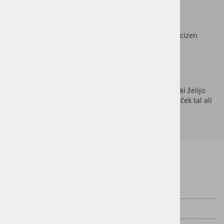
Prednosti:
Surove letve, impregnirane s temeljno barvo
Možnost barvanja z barvo po izbiri
Pravokotni profil z ostrim robom za čist in precizen
videz
Primerne za različne vrste tal in površin
Enostavna montaža in dolga življenjska doba
Surove impregnirane letve so idealna izbira za vse, ki želijo
prilagodljiv, estetsko dovršen in funkcionalen zaključek tal ali
sten, prilagojen barvni shemi prostora.
Informacije za stranke
Dostava
Vračila