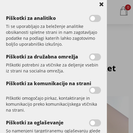
0
Piškotki za analitiko
Ti se uporabljajo za beleženje analitike
obsikanosti spletne strani in nam zagotavljajo
podatke na podlagi katerih lahko zagotovimo
Kategorije izdelkov
boljšo uporabniško izkušnjo.
Piškotki za družabna omrežja
Piškotki potrebni za vtičnike za deljenje vsebin
Oljen hrastov natur parket
iz strani na socialna omrežja.
CAMBRIDGE
Piškotki za komunikacijo na strani
Šifra:
LLP503
Piškotki omogočajo pirkaz, kontaktiranje in
komunikacijo preko komunikacijskega vtičnika
na strani.
Piškotki za oglaševanje
So namenjeni targetiranemu oglaševanju glede