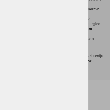
vzdrževanje.
Selekcija
Natur C
za uravnotežen, eleganten naravni
videz.
Krtačena površina za poudarjeno teksturo lesa.
4-stransko pobrani robovi za estetsko dodelan izgled.
Stabilna konstrukcija:
15 mm
debeline in
4 mm
uporabnega sloja.
Dimenzije
190 x 1900 mm
za sodoben, čist ritem
polaganja.
Hrastov parket
Cambridge
je popolna izbira za vse, ki cenijo
naravno estetiko, umirjen dizajn in trajnostno kakovost
hrastovega parketa.
Informacije za stranke
Dostava