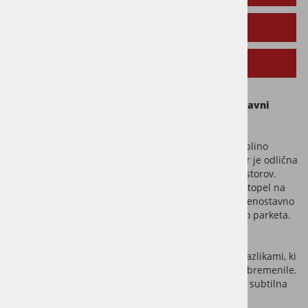
TEHNIČNI PODATKI
SORODNI IZDELKI
Cambridge – oljen hrastov parket v prijetni naravni
barvi
Oljen hrastov natur parket
Cambridge
združuje toplino
naravnega lesa in trpežno konstrukcijo, zaradi česar je odlična
izbira za moderni dom ali klasično opremljenje prostorov.
Zaščiten je z naravnim oljem, ki les ohranja zračen, topel na
otip in vizualno naraven. Oljena površina omogoča enostavno
sprotno vzdrževanje, kar podaljšuje življenjsko dobo parketa.
Gradacija
Natur C
parketu Cambridge zagotavlja
uravnotežen, nevsiljiv videz z manjšimi naravnimi razlikami, ki
prostoru dodajo karakter, ne da bi ga vizualno preobremenile.
Takšna selekcija je idealna za interierje, kjer se išče subtilna
razgibanost in naravna estetika hrasta brez izrazito