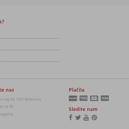
s?
jte nas
Plačila
v Log 20, 1351 Brezovica
65 79 70
Sledite nam
ogart.si