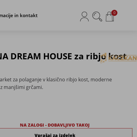
0
macije in kontakt
NA DREAM HOUSE za ribjo kost
arket za polaganje v klasično ribjo kost, moderne
 z manjšimi grčami.
NA ZALOGI - DOBAVLJIVO TAKOJ
Vprašaj za izdelek