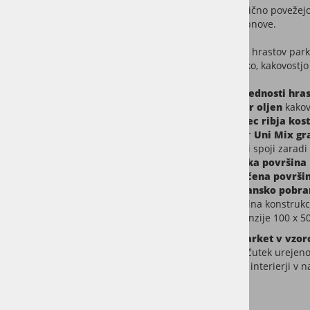
mm
simetrično povežejo
kasnejše obnove.
Natur oljen hrastov park
med estetiko, kakovostjo 
Ključne prednosti hra
Natur oljen
kakov
Vzorec ribja kost
Natur
Uni Mix gr
Čvrsti spoji zaradi
Gladka površina
Krtačena površi
4-stransko pobra
Stabilna konstrukc
Dimenzije 100 x 5
Hrastov parket v vzor
ohranja občutek urejenos
modernimi interierji v na