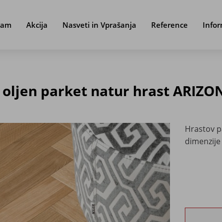
ram
Akcija
Nasveti in Vprašanja
Reference
Infor
oljen parket natur hrast ARIZO
Hrastov p
dimenzije