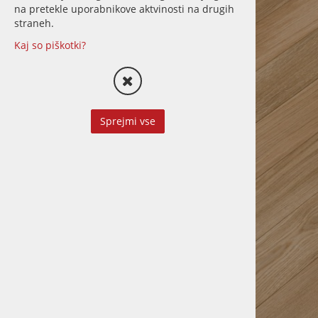
KAZCKAN
na pretekle uporabnikove aktvinosti na drugih
straneh.
VINIL
Kaj so piškotki?
DODATNI MATERIAL
STENE
Sprejmi vse
TERASE
LETVE
STORITVE