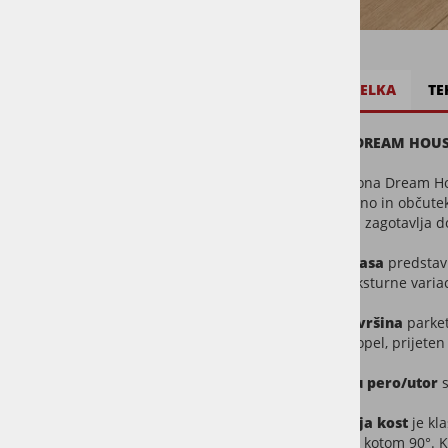
OPIS IZDELKA
TE
ARIZONA DREAM HOUSE –
Parket Arizona Dream Ho
ritem, globino in občute
kar parketu zagotavlja d
Uni Mix klasa
predstavl
naravne teksturne variac
Gladka površina
parket
in ustvari topel, prijet
Pri
sistemu pero/utor
s
Vzorec ribja kost
je kl
rezane pod kotom 90°. Ke