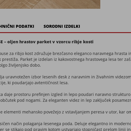
HNIČNI PODATKI
SORODNI IZDELKI
 oljen hrastov parket v vzorcu ribje kosti
use za ribjo kost združuje brezčasno eleganco naravnega hrasta i
k prestiža. Parket je izdelan iz kakovostnega hrastovega lesa ter zaš
olgo življenjsko dobo.
ja uravnotežen izbor lesenih desk z naravnim in živahnim videzo
ije, ki poudarjajo avtentičnost lesa.
a daje prostoru prefinjen izgled in lepo poudari naravno strukturo 
en občutek pod nogami. Za eleganten videz in lep zaključek posamez
e elementi mehansko povežejo z vstavljanjem peresa v utor, kar o
asičen način polaganja lesenega poda. Deluje elegantno in moderno 
r se stikajo pod pravim kotom ustvarjajo stopničast prelom linij in