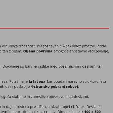
n vrhunsko trpežnost. Prepoznaven cik-cak videz prostoru doda
čiten z oljem.
Oljena površina
omogoča enostavno vzdrževanje,
m. Dovoljene so barvne razlike med posameznimi deskami ter
lesa. Površina je
krtačena
, kar poudari naravno strukturo lesa
nih desk poskrbijo
4-stransko pobrani robovi
.
mogoča stabilno in zanesljivo povezavo med deskami.
in daje prostoru prestižen, a hkrati topel občutek. Deske so
 tvorijo neprekinjen cik-cak motiv. Dimenzije desk
100 x 500