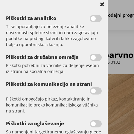
Prodajni prog
Piškotki za analitiko
Ti se uporabljajo za beleženje analitike
obsikanosti spletne strani in nam zagotavljajo
podatke na podlagi katerih lahko zagotovimo
boljšo uporabniško izkušnjo.
Brezbarvno 
PARKET
Piškotki za družabna omrežja
Šifra:
GPKC-0132
Piškotki potrebni za vtičnike za deljenje vsebin
GOTOVI PARKET DESKA
iz strani na socialna omrežja.
CHEVRON PARKET
Piškotki za komunikacijo na strani
PARKET KLASIČNI MASIVNI
Piškotki omogočajo pirkaz, kontaktiranje in
PARKET RIBJA KOST
komunikacijo preko komunikacijskega vtičnika
na strani.
LALEGNO
Piškotki za oglaševanje
VOGART
So namenjeni targetiranemu oglaševanju glede