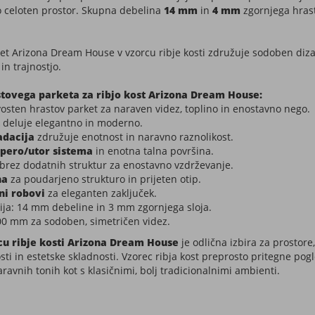
 celoten prostor. Skupna debelina
14 mm
in
4 mm
zgornjega hrast
et Arizona Dream House v vzorcu ribje kosti združuje sodoben diza
in trajnostjo.
stovega parketa za ribjo kost Arizona Dream House
:
osten hrastov parket za naraven videz, toplino in enostavno nego.
deluje elegantno in moderno.
adacija
združuje enotnost in naravno raznolikost.
pero/utor sistema
in enotna talna površina.
brez dodatnih struktur za enostavno vzdrževanje.
na
za poudarjeno strukturo in prijeten otip.
ni robovi
za eleganten zaključek.
ija: 14 mm debeline in 3 mm zgornjega sloja.
00 mm za sodoben, simetričen videz.
cu ribje kosti Arizona Dream House​
je odlična izbira za prostore
ti in estetske skladnosti. Vzorec ribja kost preprosto pritegne pog
ravnih tonih kot s klasičnimi, bolj tradicionalnimi ambienti.