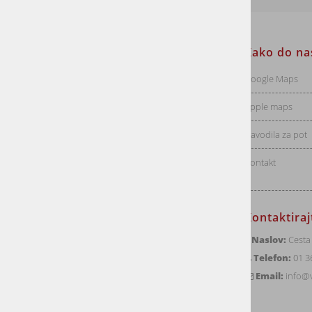
Informacije za stranke
Kako do na
Dostava
Google Maps
Vračila
Apple maps
Pogoji poslovanja
Navodila za pot
Politika zasebnosti
Kontakt
Kontaktira
Naslov:
Cesta 
Telefon:
01 3
Email:
info@v