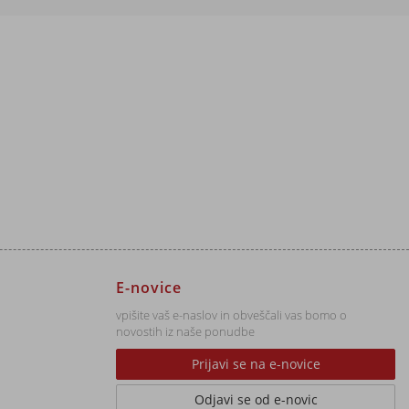
E-novice
vpišite vaš e-naslov in obveščali vas bomo o
novostih iz naše ponudbe
Prijavi se na e-novice
Odjavi se od e-novic