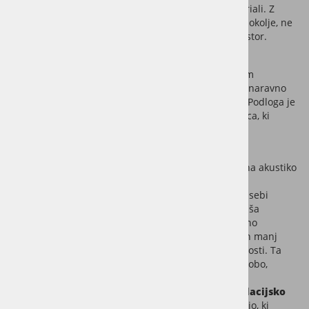
absorpcijo, trajnostno zasnovo in kvalitetnimi materiali. Z
njimi ustvarite prijetnejše, tišje in vizualno prijetno okolje, ne
glede na to, ali gre za dom, pisarno ali poslovni prostor.
Naraven videz in vrhunski materiali
Lesene MDF letvice so obdelane z visokokakovostnim
naravnim furnirjem iz pravega lesa
, ki vključuje naravno
reliefno strukturo, kar ustvarja topel, pristen videz. Podloga je
ustvarjena iz stisnjene poliestrske (PET) volne oz. filca, ki
učinkovito vpija zvok.
Opazna izboljšava akustike
Namestitev panelov ima takojšen pozitiven učinek na akustiko
v prostoru.
Neposredna montaža na steno
že sama po sebi
doseže zvočni razred D, kar že občutno zmanjša
odmevnost in je popolnoma zadostna za večino
prostorov, kjer si želimo le kvalitetnejši zvok in manj
odmevov, ne zahtevamo pa studijske natančnosti. Ta
način montaže priporočamo za npr. dnevno sobo,
pisarne ali spalnico.
Montaža na podkonstrukcijo z dodano izolacijsko
volno
doseže zvočni razred A - najvišjo stopnjo, ki