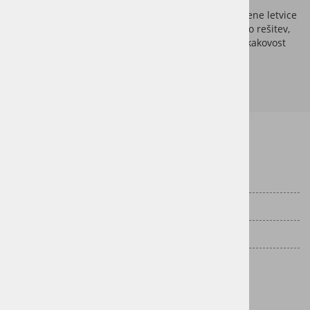
Trajnost na prvem mestu
PET paneli so izdelani iz recikliranih materialov, lesene letvice
pa iz certificiranega lesa. Tako dobite okolju prijazno rešitev,
ki minimalno obremenjuje naravo in hkrati zvišuje kakovost
bivanja.
Informacije za stranke
Dostava
Vračila
Pogoji poslovanja
Politika zasebnosti
Kako do nas?
Google Maps