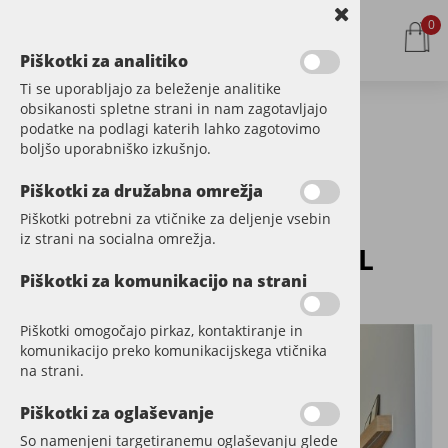
0
Piškotki za analitiko
Ti se uporabljajo za beleženje analitike
obsikanosti spletne strani in nam zagotavljajo
podatke na podlagi katerih lahko zagotovimo
Kategorije izdelkov
boljšo uporabniško izkušnjo.
Piškotki za družabna omrežja
Piškotki potrebni za vtičnike za deljenje vsebin
Akustični stenski panel s
iz strani na socialna omrežja.
furnirjem OREH NATURAL
Piškotki za komunikacijo na strani
Šifra:
LL822
Piškotki omogočajo pirkaz, kontaktiranje in
komunikacijo preko komunikacijskega vtičnika
na strani.
Piškotki za oglaševanje
So namenjeni targetiranemu oglaševanju glede