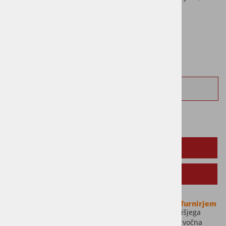
filc podlagi, v barvi naravnega oreha.
DOBAVNI ROK OKVIRNO 14 DNI
Vprašaj za izdelek
OPIS IZDELKA
SORODNI IZDELKI
Tocca Legno leseni akustični panel z orehovim furnirjem
Akustični stenski paneli Tocca Legno so rešitev najvišjega
ranga. Prepričajo s sodobnim dizajnom, napredno zvočna