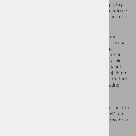
ponuja izjemno učinkovitosti zvočne absorpcije. To je
idealno za prostore, kjer želite veliko akustično udobje,
npr. domači kino, konferenčna soba ali glasbeni studio.
Hitro nameščanje brez zapletov
Lahko preprosto prilepite na steno ali jih privijačite na
montažne letve. Paneli so mehki in se lahko režejo z ročno,
krožno ali vbodno žago, kar je tudi edino orodje, ki ga
potrebujete za montažo. Dokončanje stene ali stropa zelo
preprosto, tudi za manj izkušene mojstre. Plošče so visoke
2,7m - to pomeni, da je za večino stanovanj en sam panel
dovolj od tal do stropa, kar močno olajša montažo, saj jih po
višini ni potrebno spajati. Poleg sten so paneli primerni tudi
za stropne obloge ali kot elegantne akustične pregradne
stene.
Vzdrževanje brez truda
Površine lahko očistite z navadnim omelom – hitro, preprosto
in brez potrebe po posebnih čistilih. Leseni del je zaščiten z
lakom, tako da se občasno lahko čisti tudi z vlažno krpo, brez
bojazni, da bo les vpil preveč vlage.