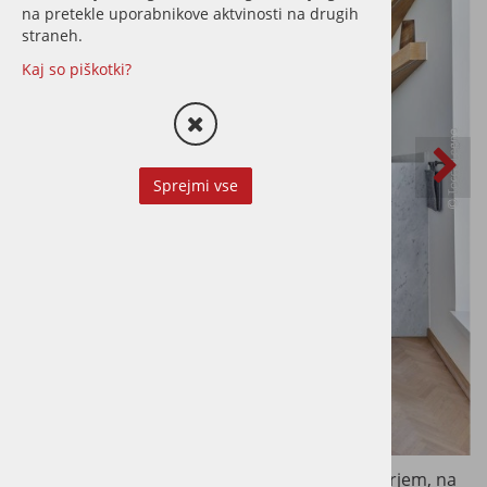
na pretekle uporabnikove aktvinosti na drugih
straneh.
Kaj so piškotki?
Sprejmi vse
Dekorativni akustični 3D panel z lesenim furnirjem, na