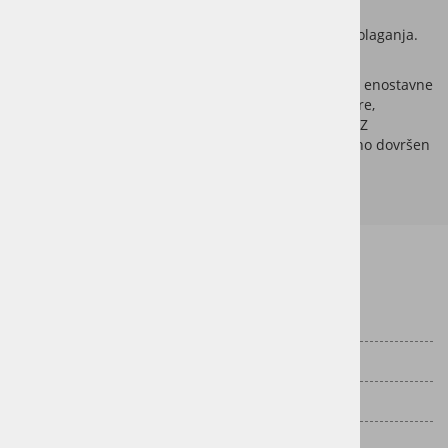
sanacijo manjših nepravilnosti,
svetovanje glede izbire ustreznega sistema polaganja.
Vinilne talne obloge so odporne na vlago, obrabo in enostavne
za vzdrževanje, zato so primerne za različne prostore,
vključno s kuhinjami, hodniki in poslovnimi objekti. Z
natančno izvedbo zagotovimo dolgotrajen in vizualno dovršen
rezultat.
Informacije za stranke
Dostava
Vračila
Pogoji poslovanja
Politika zasebnosti