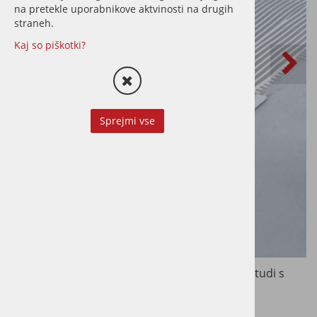
na pretekle uporabnikove aktvinosti na drugih
straneh.
Kaj so piškotki?
Sprejmi vse
Polaganje vinila na klik ali lepljeno, po potrebi tudi s
pripravo podlage