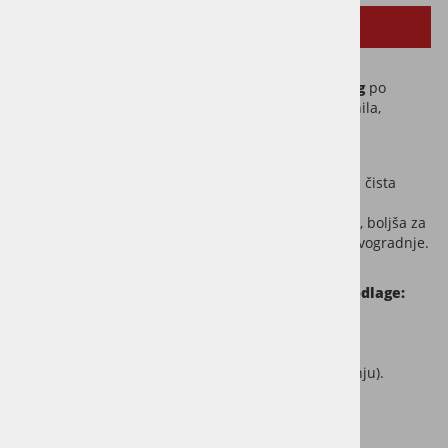
SORODNI IZDELKI
Nudimo strokovno
polaganje vinilnih talnih oblog
po
sistemu na klik ali z lepljenjem, odvisno od vrste vinila,
prostora in vaših želja.
Možnosti izvedbe:
klik sistem (plavajoče polaganje)
– hitra in čista
montaža brez lepil, idealna za renovacije,
lepljen vinil
– trajnejša in stabilnejša rešitev, boljša za
bolj obremenjene površine, talno gretje in novogradnje.
Vinil polagamo na vse ustrezno pripravljene podlage:
estrih,
izravnalna masa,
OSB plošče,
obstoječe talne obloge (če so v primerem stanju).
Po potrebi poskrbimo tudi za:
pripravo in izravnavo podlage (masa ali OSB),