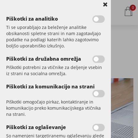
0
Piškotki za analitiko
Ti se uporabljajo za beleženje analitike
obsikanosti spletne strani in nam zagotavljajo
podatke na podlagi katerih lahko zagotovimo
Kategorije izdelkov
boljšo uporabniško izkušnjo.
Polaganje vinila
Piškotki za družabna omrežja
Šifra:
STV0011
Piškotki potrebni za vtičnike za deljenje vsebin
iz strani na socialna omrežja.
Piškotki za komunikacijo na strani
Piškotki omogočajo pirkaz, kontaktiranje in
komunikacijo preko komunikacijskega vtičnika
na strani.
Piškotki za oglaševanje
So namenjeni targetiranemu oglaševanju glede