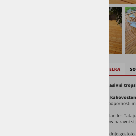
OPIS IZDELKA
SO
Decking masivni tropsk
Tatajuba je
kakovosten 
mehanske odpornosti in 
Sveže obdelan les Tata
tonih. Njegov naravni si
Les ima srednjo gostoto