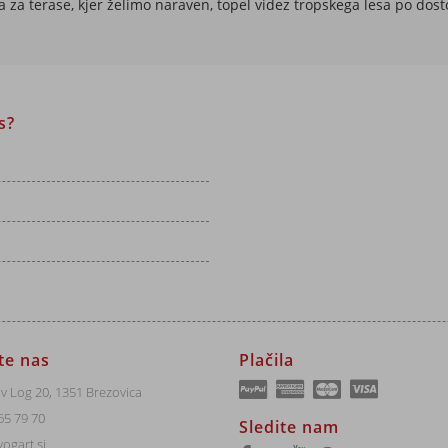
ra za terase, kjer želimo naraven, topel videz tropskega lesa po dost
s?
jte nas
Plačila
v Log 20, 1351 Brezovica
65 79 70
Sledite nam
ogart.si