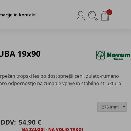
0
macije in kontakt
JUBA 19x90
rpežen tropski les po dostopnejši ceni, z zlato-rumeno
bro odpornostjo na zunanje vplive in stabilno strukturo.
i
 DDV:
54,90 €
NA ZALOGI - NA VOLJO TAKOJ