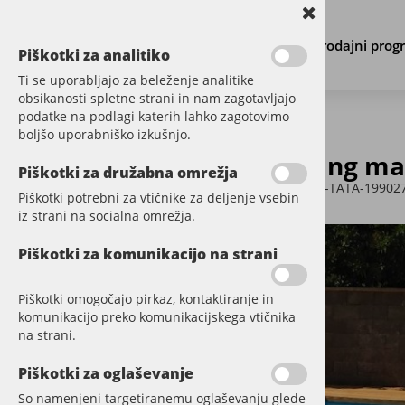
Prodajni prog
Piškotki za analitiko
Ti se uporabljajo za beleženje analitike
obsikanosti spletne strani in nam zagotavljajo
podatke na podlagi katerih lahko zagotovimo
boljšo uporabniško izkušnjo.
Decking mas
PARKET
Piškotki za družabna omrežja
Šifra:
TEDI-TATA-19902
Piškotki potrebni za vtičnike za deljenje vsebin
VINIL
iz strani na socialna omrežja.
DODATNI MATERIAL
Piškotki za komunikacijo na strani
STENE
Piškotki omogočajo pirkaz, kontaktiranje in
komunikacijo preko komunikacijskega vtičnika
TERASE
na strani.
CUMARU
Piškotki za oglaševanje
TATAJUBA
So namenjeni targetiranemu oglaševanju glede