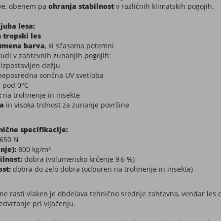
tve, obenem pa
ohranja stabilnost
v različnih klimatskih pogojih.
juba lesa:
tropski les
rumena barva
, ki sčasoma potemni
tudi v zahtevnih zunanjih pogojih:
izpostavljen dežju
 neposredna sončna UV svetloba
 pod 0°C
t
na trohnenje in insekte
ra
in visoka trdnost za zunanje površine
nične specifikacije:
650 N
nje):
800 kg/m³
ilnost:
dobra (volumensko krčenje 9,6 %)
st:
dobra do zelo dobra (odporen na trohnenje in insekte)
ne rasti vlaken je obdelava tehnično srednje zahtevna, vendar les
edvrtanje pri vijačenju.