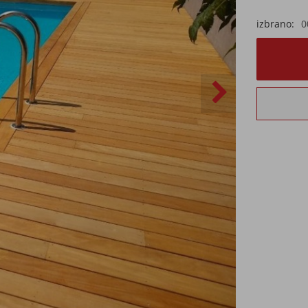
izbrano
0