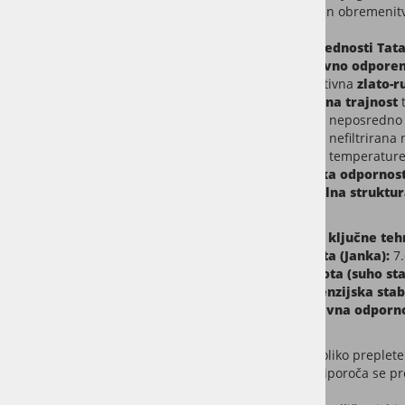
na obrabo in obremeni
Ključne prednosti Tata
naravno odporen 
atraktivna
zlato-
odlična trajnost
neposredno 
nefiltrirana
temperature
visoka odpornos
stabilna struktu
Tatajuba – ključne teh
Trdota (Janka):
7.
Gostota (suho sta
Dimenzijska stab
Naravna odporno
Zaradi nekoliko preplete
sisteme. Priporoča se pr