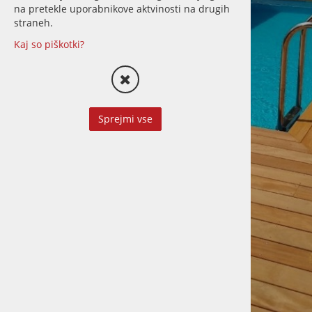
na pretekle uporabnikove aktvinosti na drugih
straneh.
LETVE
Kaj so piškotki?
STORITVE
Sprejmi vse