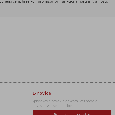
opnejši ceni, brez kompromisov pri funkcionalnosti in trajnosti.
E-novice
vpišite vaš e-naslov in obveščali vas bomo o
novostih iz naše ponudbe
Prijavi se na e-novice