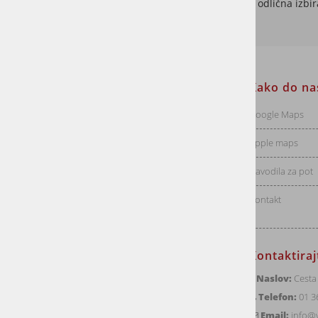
Tatajuba je odlična izbi
Informacije za stranke
Kako do na
Dostava
Google Maps
Vračila
Apple maps
Pogoji poslovanja
Navodila za pot
Politika zasebnosti
Kontakt
Kontaktira
Naslov:
Cesta 
Telefon:
01 3
Email:
info@v