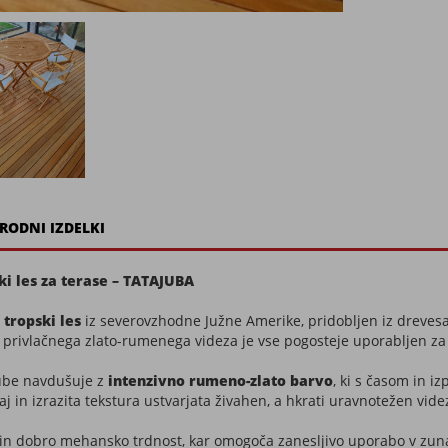
RODNI IZDELKI
i les za terase – TATAJUBA
tropski les
iz severovzhodne Južne Amerike, pridobljen iz dreves
privlačnega zlato-rumenega videza je vse pogosteje uporabljen za
jube navdušuje z
intenzivno rumeno-zlato barvo
, ki s časom in i
jaj in izrazita tekstura ustvarjata živahen, a hkrati uravnotežen v
 in dobro mehansko trdnost, kar omogoča zanesljivo uporabo v zun