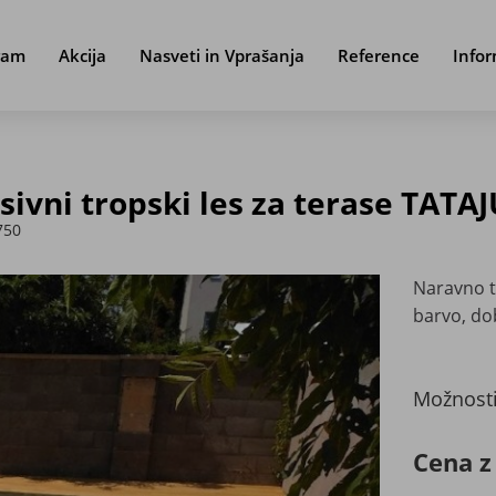
ram
Akcija
Nasveti in Vprašanja
Reference
Infor
ivni tropski les za terase TATA
750
Naravno t
barvo, do
Možnost
Cena z