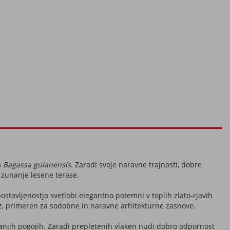
a
Bagassa guianensis
. Zaradi svoje naravne trajnosti, dobre
 zunanje lesene terase.
zpostavljenostjo svetlobi elegantno potemni v toplih zlato-rjavih
idez, primeren za sodobne in naravne arhitekturne zasnove.
anjih pogojih. Zaradi prepletenih vlaken nudi dobro odpornost